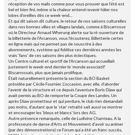
réception de vos mails comme pour vous prouver que l’été est
bel et bien fini, même si la chaleur entend revenir hâler nos
lobes d’oreilles dès ce week-end…
Et qui dit saison dit culture, le retour de nos saisons culturelles
dans nos bonnes villes et villages landais, comme à Biscarrosse
où le Directeur Arnaud Wherung alerte sur la ré-ouverture de
la billetterie de l’Arcanson, vous l'écouterez. Billetterie certes
en ligne mais qui ne permet pas de souscrire à des
abonnements, système qui fidélise ces dernières années les
vrais ‘fans’ de ces saisons des plus éclectiques.
Un Centre culturel et sportif de l’Arcanson qui accueillait
justement le week-end dernier le ‘monde associatif’
Biscarrossais, plus que jamais prolifique.
Était naturellement présente la section du BO Basket
présidée par Cécile Fournier. L’occasion, avec elle, d’aborder
l’avenir de la structure et ce depuis l’aventure Boris Diaw qui
avait permis au BO de remporter la Coupe des Landes. Un
après Diaw prometteur et qui perdure, le club n’en demandait
pas moins, d’autant que la ‘star’ retraité sait aussi se montrer
et encourager les ‘bleus et blancs’ lors des AG.
Autre présence remarquée, celle de Ludivine Chanteau. A la
professeure de danse d’Arts et Mouvement d’avoir su animer
(par des démonstrations) ce Forum qui a été un franc succès,