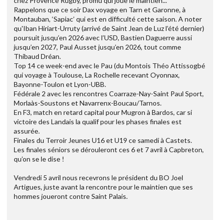
chez Provence Rugby, promu qui joue le maintien...
Rappelons que ce soir Dax voyage en Tarn et Garonne, à
Montauban, ‘Sapiac’ qui est en difficulté cette saison. A noter
qu'Iban Hiriart-Urruty (arrivé de Saint Jean de Luz l’été dernier)
poursuit jusqu’en 2026 avec l’USD, Bastien Daguerre aussi
jusqu’en 2027, Paul Ausset jusqu’en 2026, tout comme
Thibaud Dréan.
Top 14 ce week-end avec le Pau (du Montois Théo Attissogbé
qui voyage à Toulouse, La Rochelle recevant Oyonnax,
Bayonne-Toulon et Lyon-UBB.
Fédérale 2 avec les rencontres Coarraze-Nay-Saint Paul Sport,
Morlaàs-Soustons et Navarrenx-Boucau/Tarnos.
En F3, match en retard capital pour Mugron à Bardos, car si
victoire des Landais la qualif pour les phases finales est
assurée.
Finales du Terroir Jeunes U16 et U19 ce samedi à Castets.
Les finales séniors se dérouleront ces 6 et 7 avril à Capbreton,
qu’on se le dise !
Vendredi 5 avril nous recevrons le président du BO Joel
Artigues, juste avant la rencontre pour le maintien que ses
hommes joueront contre Saint Palais.