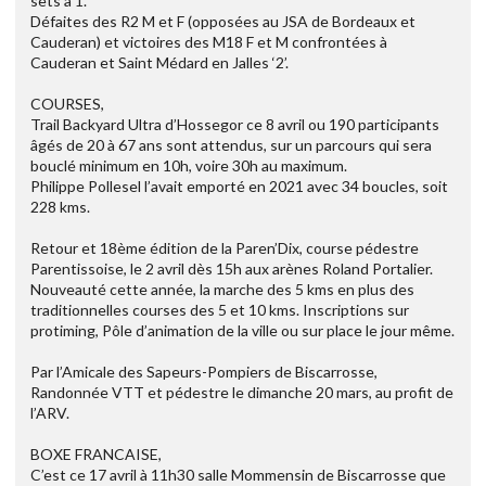
sets à 1.
Défaites des R2 M et F (opposées au JSA de Bordeaux et
Cauderan) et victoires des M18 F et M confrontées à
Cauderan et Saint Médard en Jalles ‘2’.
COURSES,
Trail Backyard Ultra d’Hossegor ce 8 avril ou 190 participants
âgés de 20 à 67 ans sont attendus, sur un parcours qui sera
bouclé minimum en 10h, voire 30h au maximum.
Philippe Pollesel l’avait emporté en 2021 avec 34 boucles, soit
228 kms.
Retour et 18ème édition de la Paren’Dix, course pédestre
Parentissoise, le 2 avril dès 15h aux arènes Roland Portalier.
Nouveauté cette année, la marche des 5 kms en plus des
traditionnelles courses des 5 et 10 kms. Inscriptions sur
protiming, Pôle d’animation de la ville ou sur place le jour même.
Par l’Amicale des Sapeurs-Pompiers de Biscarrosse,
Randonnée VTT et pédestre le dimanche 20 mars, au profit de
l’ARV.
BOXE FRANCAISE,
C’est ce 17 avril à 11h30 salle Mommensin de Biscarrosse que