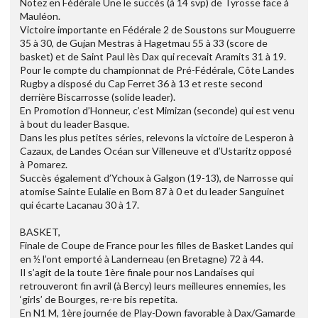
Notez en Fédérale Une le succès (à 14 svp) de Tyrosse face à
Mauléon.
Victoire importante en Fédérale 2 de Soustons sur Mouguerre
35 à 30, de Gujan Mestras à Hagetmau 55 à 33 (score de
basket) et de Saint Paul lès Dax qui recevait Aramits 31 à 19.
Pour le compte du championnat de Pré-Fédérale, Côte Landes
Rugby a disposé du Cap Ferret 36 à 13 et reste second
derrière Biscarrosse (solide leader).
En Promotion d’Honneur, c’est Mimizan (seconde) qui est venu
à bout du leader Basque.
Dans les plus petites séries, relevons la victoire de Lesperon à
Cazaux, de Landes Océan sur Villeneuve et d’Ustaritz opposé
à Pomarez.
Succès également d’Ychoux à Galgon (19-13), de Narrosse qui
atomise Sainte Eulalie en Born 87 à 0 et du leader Sanguinet
qui écarte Lacanau 30 à 17.
BASKET,
Finale de Coupe de France pour les filles de Basket Landes qui
en ½ l’ont emporté à Landerneau (en Bretagne) 72 à 44.
Il s’agit de la toute 1ère finale pour nos Landaises qui
retrouveront fin avril (à Bercy) leurs meilleures ennemies, les
‘girls’ de Bourges, re-re bis repetita.
En N1 M, 1ère journée de Play-Down favorable à Dax/Gamarde