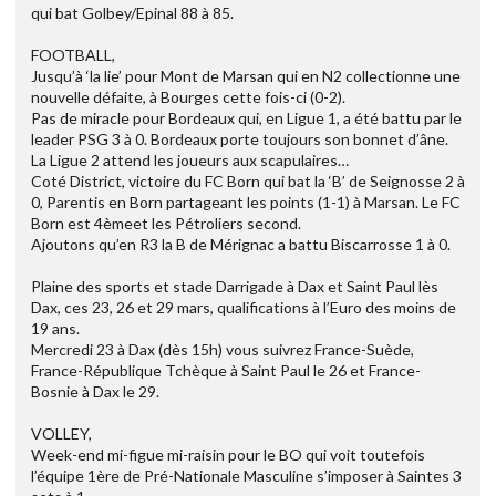
qui bat Golbey/Epinal 88 à 85.
FOOTBALL,
Jusqu’à ‘la lie’ pour Mont de Marsan qui en N2 collectionne une
nouvelle défaite, à Bourges cette fois-ci (0-2).
Pas de miracle pour Bordeaux qui, en Ligue 1, a été battu par le
leader PSG 3 à 0. Bordeaux porte toujours son bonnet d’âne.
La Ligue 2 attend les joueurs aux scapulaires…
Coté District, victoire du FC Born qui bat la ‘B’ de Seignosse 2 à
0, Parentis en Born partageant les points (1-1) à Marsan. Le FC
Born est 4èmeet les Pétroliers second.
Ajoutons qu’en R3 la B de Mérignac a battu Biscarrosse 1 à 0.
Plaine des sports et stade Darrigade à Dax et Saint Paul lès
Dax, ces 23, 26 et 29 mars, qualifications à l’Euro des moins de
19 ans.
Mercredi 23 à Dax (dès 15h) vous suivrez France-Suède,
France-République Tchèque à Saint Paul le 26 et France-
Bosnie à Dax le 29.
VOLLEY,
Week-end mi-figue mi-raisin pour le BO qui voit toutefois
l’équipe 1ère de Pré-Nationale Masculine s’imposer à Saintes 3