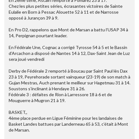
En 2ème série, Ascain l’emporte à Pomarez 23 à 17.
Chez les plus petites séries, écrasantes victoires de Sainte
Eulalie en Born à Pessac Alouette 52 à 11 et de Narrosse
opposé à Jurançon 39 à 9.
En Pro D2, rappelons que Mont de Marsan a battu l’USAP 34 à
14, Perpignan pourtant leader.
En Fédérale Une, Cognac a corrigé Tyrosse 54 à 5 et le Bassin
d’Arcachon a disposé de Nantes 14 à 12, Dax-Saint Jean de Luz
sera joué vendredi
Derby de Fédérale 2 remporté à Boucau par Saint Paul lès Dax
23 à 19, Peyrehorade sortant vainqueur (23-19) de son match à
Gujan Mestras, Auch prenant le meilleur sur Hagetmau 31 à 14.
Soustons s’inclinant à Hendaye 31 à 26.
Fédérale 3 : défaites de Rion à Larressore 18 à 6 et de
Mouguerre à Mugron 21 à 19.
BASKET,,
4ème place perdue en Ligue Féminine pour les landaises de
Basket Landes battues par Landerneau 65 à 53, c’était à Mont
de Marsan.