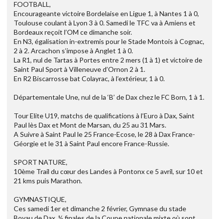
FOOTBALL,
Encourageante victoire Bordelaise en Ligue 1, à Nantes 1 à 0,
Toulouse coulant à Lyon 3 à 0. Samedi le TFC va à Amiens et
Bordeaux reçoit l’OM ce dimanche soir.
En N3, égalisation in-extremis pour le Stade Montois à Cognac,
2 à 2. Arcachon s’impose à Anglet 1 à 0.
La R1, nul de Tartas à Portes entre 2 mers (1 à 1) et victoire de
Saint Paul Sport à Villeneuve d’Ornon 2 à 1.
En R2 Biscarrosse bat Colayrac, à l’extérieur, 1 à 0.
Départementale Une, nul de la ‘B’ de Dax chez le FC Born, 1 à 1.
Tour Elite U19, matchs de qualifications à l’Euro à Dax, Saint
Paul lès Dax et Mont de Marsan, du 25 au 31 Mars.
A Suivre à Saint Paul le 25 France-Ecose, le 28 à Dax France-
Géorgie et le 31 à Saint Paul encore France-Russie.
SPORT NATURE,
10ème Trail du cœur des Landes à Pontonx ce 5 avril, sur 10 et
21 kms puis Marathon.
GYMNASTIQUE,
Ces samedi 1er et dimanche 2 février, Gymnase du stade
Boyau de Dax, ½ finales de la Coupe nationale mixte où sont