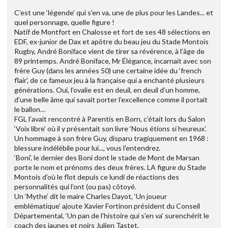
C’est une ‘légende’ qui s’en va, une de plus pour les Landes... et
quel personnage, quelle figure !
Natif de Montfort en Chalosse et fort de ses 48 sélections en
EDF, ex-junior de Dax et apôtre du beau jeu du Stade Montois
Rugby, André Boniface vient de tirer sa révérence, à l’âge de
89 printemps. André Boniface, Mr Élégance, incarnait avec son
frère Guy (dans les années 50) une certaine idée du ‘french
flair’, de ce fameux jeu à la française qui a enchanté plusieurs
générations. Oui, l’ovalie est en deuil, en deuil d’un homme,
d’une belle âme qui savait porter l’excellence comme il portait
le ballon…
FGL l’avait rencontré à Parentis en Born, c’était lors du Salon
‘Voix libre’ où il y présentait son livre ‘Nous étions si heureux’.
Un hommage à son frère Guy, disparu tragiquement en 1968 :
blessure indélébile pour lui..., vous l'entendrez.
‘Boni’, le dernier des Boni dont le stade de Mont de Marsan
porte le nom et prénoms des deux frères. LA figure du Stade
Montois d’où le flot depuis ce lundi de réactions des
personnalités qui l’ont (ou pas) côtoyé.
Un ‘Mythe’ dit le maire Charles Dayot, ‘Un joueur
emblématique’ ajoute Xavier Fortinon président du Conseil
Départemental, ‘Un pan de l’histoire qui s’en va’ surenchérit le
coach des jaunes et noirs Julien Tastet.