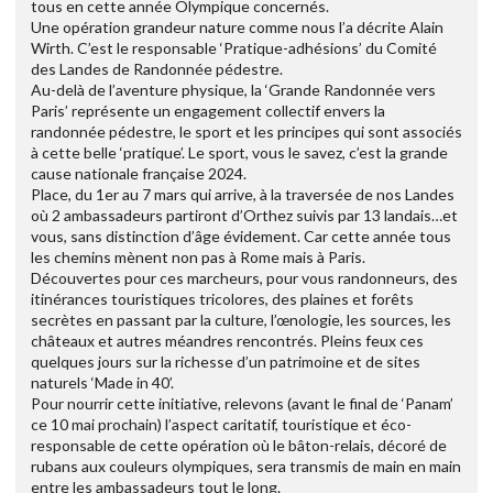
tous en cette année Olympique concernés.
Une opération grandeur nature comme nous l’a décrite Alain
Wirth. C’est le responsable ‘Pratique-adhésions’ du Comité
des Landes de Randonnée pédestre.
Au-delà de l’aventure physique, la ‘Grande Randonnée vers
Paris’ représente un engagement collectif envers la
randonnée pédestre, le sport et les principes qui sont associés
à cette belle ‘pratique’. Le sport, vous le savez, c’est la grande
cause nationale française 2024.
Place, du 1er au 7 mars qui arrive, à la traversée de nos Landes
où 2 ambassadeurs partiront d’Orthez suivis par 13 landais…et
vous, sans distinction d’âge évidement. Car cette année tous
les chemins mènent non pas à Rome mais à Paris.
Découvertes pour ces marcheurs, pour vous randonneurs, des
itinérances touristiques tricolores, des plaines et forêts
secrètes en passant par la culture, l’œnologie, les sources, les
châteaux et autres méandres rencontrés. Pleins feux ces
quelques jours sur la richesse d’un patrimoine et de sites
naturels ‘Made in 40’.
Pour nourrir cette initiative, relevons (avant le final de ‘Panam’
ce 10 mai prochain) l’aspect caritatif, touristique et éco-
responsable de cette opération où le bâton-relais, décoré de
rubans aux couleurs olympiques, sera transmis de main en main
entre les ambassadeurs tout le long.