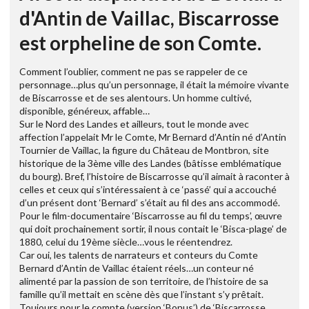
d'Antin de Vaillac, Biscarrosse
est orpheline de son Comte.
Comment l’oublier, comment ne pas se rappeler de ce
personnage…plus qu’un personnage, il était la mémoire vivante
de Biscarrosse et de ses alentours. Un homme cultivé,
disponible, généreux, affable…
Sur le Nord des Landes et ailleurs, tout le monde avec
affection l’appelait Mr le Comte, Mr Bernard d’Antin né d’Antin
Tournier de Vaillac, la figure du Château de Montbron, site
historique de la 3ème ville des Landes (bâtisse emblématique
du bourg). Bref, l’histoire de Biscarrosse qu’il aimait à raconter à
celles et ceux qui s’intéressaient à ce ‘passé’ qui a accouché
d’un présent dont ‘Bernard’ s’était au fil des ans accommodé.
Pour le film-documentaire ‘Biscarrosse au fil du temps’, œuvre
qui doit prochainement sortir, il nous contait le ‘Bisca-plage’ de
1880, celui du 19ème siècle…vous le réentendrez.
Car oui, les talents de narrateurs et conteurs du Comte
Bernard d’Antin de Vaillac étaient réels…un conteur né
alimenté par la passion de son territoire, de l’histoire de sa
famille qu’il mettait en scène dès que l’instant s’y prêtait.
Toujours pour le compte (version ‘Bonus’) de ‘Biscarrosse