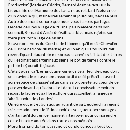
Production’ (Marie et Cédric), Bernard était revenu sur la
biographie de l’Harmonie des Lacs, nous relatant l’existence
d’un kiosque qui, malheureusement aujourd’hui, n’existe plus.
Autre document sonore que nous vous faisons partager.
Décédé ce lundi à l’âge de 90 ans, paisiblement dans son
sommeil, Bernard d’Antin de Vaillac a désormais rejoint son
frère parti tôt à l’âge de 68 ans.
Souvenons-nous du Comte, de l’Homme qu’il était (Chevalier
de l’Ordre national du mérite) et du bien qu’il a toujours fait,
revendiquant durant de nombreuses années à l’Etat des terres
qu’il estimait appartenir aux siens ‘le pot de terres contre le
pot de fer’, aurait-il ajouté.
C’était aussi ça ‘Bernard’, une générosité à fleur de peau dont
se souvient le mouvement associatif à qui il prêtait souvent
son ‘espace de chasse’ situé dans sa propriété, au cœur de ce
parc verdoyant qu’il adorait et dont il connaissait le moindre
recoin, la faune et sa flore…flore qui accueillait la fameuse
‘abeille noire des Landes’…
Un être ouvert et bon qui, au volant de sa Deudeuch, a rejoint
très certainement le ‘Prince noir’ et ses gueux personnages
d’antan qu’il doit en ce moment interroger pour comprendre
cette histoire ancrée dans toutes nos mémoires…
Merci Bernard de ton passage et condoléances à tout tes