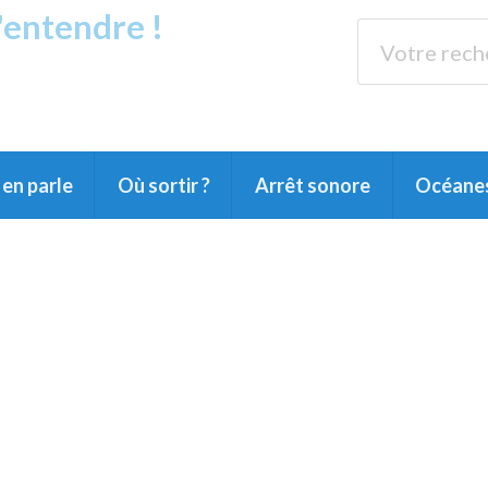
s'entendre !
rands Lacs
89.3 
du Littoral landais, du Marensin, du Pays
en parle
Où sortir ?
Arrêt sonore
Océane