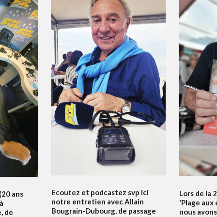
Ecoutez et podcastez svp ici
Lors de la 
 (20 ans
notre entretien avec Allain
'Plage aux 
 à
Bougrain-Dubourg, de passage
nous avons
, de