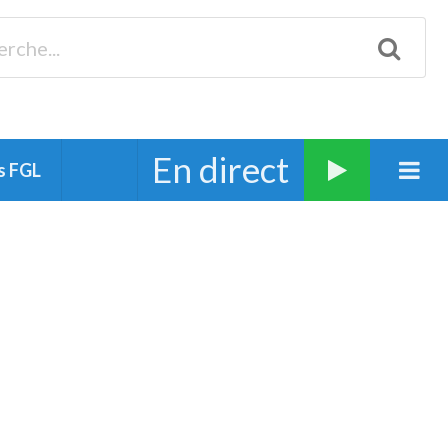
Biscarrosse 98.3 Plages océanes 91.1 Mimizan 93.7 Ste-Eulalie
94.7 Grand Dax 91.9 Soustons 90.1 Mt-de-Marsan
En direct
s FGL