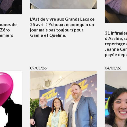
L'Art de vivre aux Grands Lacs ce
unes de
25 avril à Ychoux : mannequin un
e Zéro
jour mais pas toujours pour
31 infirmier
emiers
Gaëlle et Queline.
d'Asalée, s
reportage a
Jeanne Cena
payée depui
09/03/26
04/03/26