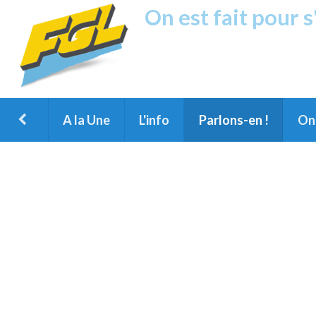
On est fait pour 
Fréquence G
1ère Radio FM du Nord des Landes, 
Montois et du Grand Dax
A la Une
L'info
Parlons-en !
On 