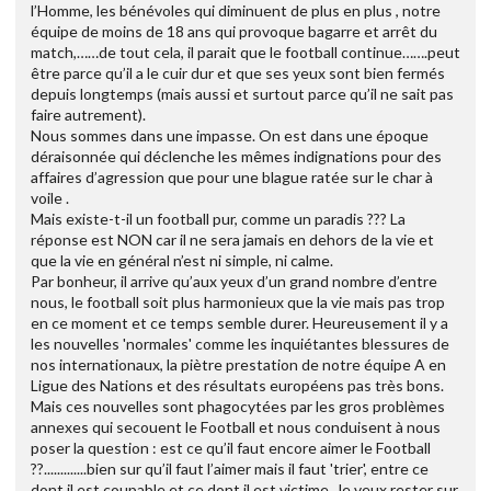
l’Homme, les bénévoles qui diminuent de plus en plus , notre
équipe de moins de 18 ans qui provoque bagarre et arrêt du
match,……de tout cela, il parait que le football continue…….peut
être parce qu’il a le cuir dur et que ses yeux sont bien fermés
depuis longtemps (mais aussi et surtout parce qu’il ne sait pas
faire autrement).
Nous sommes dans une impasse. On est dans une époque
déraisonnée qui déclenche les mêmes indignations pour des
affaires d’agression que pour une blague ratée sur le char à
voile .
Mais existe-t-il un football pur, comme un paradis ??? La
réponse est NON car il ne sera jamais en dehors de la vie et
que la vie en général n’est ni simple, ni calme.
Par bonheur, il arrive qu’aux yeux d’un grand nombre d’entre
nous, le football soit plus harmonieux que la vie mais pas trop
en ce moment et ce temps semble durer. Heureusement il y a
les nouvelles 'normales' comme les inquiétantes blessures de
nos internationaux, la piètre prestation de notre équipe A en
Ligue des Nations et des résultats européens pas très bons.
Mais ces nouvelles sont phagocytées par les gros problèmes
annexes qui secouent le Football et nous conduisent à nous
poser la question : est ce qu’il faut encore aimer le Football
??.............bien sur qu’il faut l’aimer mais il faut 'trier', entre ce
dont il est coupable et ce dont il est victime. Je veux rester sur