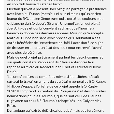
en son club house du stade Ducom.
Election qui voit à présent Joël Artigues partager la présidence
avec Mathieu Dubos (Mathieu, ni plus ni moins qu’un ancien
joueur du BO, ancien 3ème ligne qui a porté les couleurs bleu
et blanche du BO depuis 35 ans). Une implication qui plait à
Joël Artigues et qui lui convient sachant que l’homme à
beaucoup donné ces dernières années. Mission qu’a accepté
Mathieu Dubos non sans avoir précisé qu’il souhaitait à ses
côtés bénéficier de l’expérience de Joël. L’occasion à ce sujet
de dresser en amont un état des lieux pour entrevoir l’avenir
avec plus de sérénité.
Mais de quel projet précisément parlent les deux hommes et
sur quels constats s’appuient-ils ? Vous entendrez leur
réponse au micro du Rédacteur en Chef et Directeur Hervé
Delrieu.
‘Lacunes’ écrites et comprises même si identifiées…c’était
surtout le travail en amont du secrétaire général du BO Rugby,
Philippe Weppe, à l’origine de ce projet appelé ‘BO Rugby
2028’. Il comprend la création du ‘Pôle jeunes’ et des nouvelles
nominations pour les Tournois, que ce soit celui des Jeunes
rugbymen ou celui à 5. Tournois rebaptisés Léo Coly et Max
Brito.
Dynamique qui existe déjà chez les ‘baby’ mais pas forcément