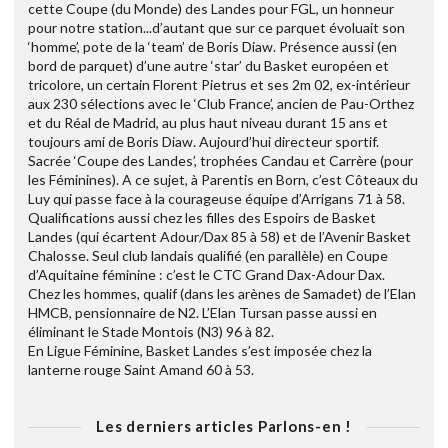
cette Coupe (du Monde) des Landes pour FGL, un honneur
pour notre station...d’autant que sur ce parquet évoluait son
‘homme’, pote de la ‘team’ de Boris Diaw. Présence aussi (en
bord de parquet) d’une autre ‘star’ du Basket européen et
tricolore, un certain Florent Pietrus et ses 2m 02, ex-intérieur
aux 230 sélections avec le ‘Club France’, ancien de Pau-Orthez
et du Réal de Madrid, au plus haut niveau durant 15 ans et
toujours ami de Boris Diaw. Aujourd’hui directeur sportif.
Sacrée ‘Coupe des Landes’, trophées Candau et Carrère (pour
les Féminines). A ce sujet, à Parentis en Born, c’est Côteaux du
Luy qui passe face à la courageuse équipe d’Arrigans 71 à 58.
Qualifications aussi chez les filles des Espoirs de Basket
Landes (qui écartent Adour/Dax 85 à 58) et de l’Avenir Basket
Chalosse. Seul club landais qualifié (en parallèle) en Coupe
d’Aquitaine féminine : c’est le CTC Grand Dax-Adour Dax.
Chez les hommes, qualif (dans les arènes de Samadet) de l’Elan
HMCB, pensionnaire de N2. L’Elan Tursan passe aussi en
éliminant le Stade Montois (N3) 96 à 82.
En Ligue Féminine, Basket Landes s’est imposée chez la
lanterne rouge Saint Amand 60 à 53.
Les derniers articles Parlons-en !