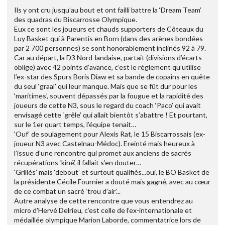
Ils y ont cru jusqu’au bout et ont failli battre la ‘Dream Team’
des quadras du Biscarrosse Olympique.
Eux ce sont les joueurs et chauds supporters de Côteaux du
Luy Basket qui à Parentis en Born (dans des arènes bondées
par 2 700 personnes) se sont honorablement inclinés 92 à 79.
Car au départ, la D3 Nord-landaise, partait (divisions d’écarts
oblige) avec 42 points d’avance, c’est le règlement qu’utilise
l’ex-star des Spurs Boris Diaw et sa bande de copains en quête
du seul ‘graal’ qui leur manque. Mais que se fût dur pour les
‘maritimes’, souvent dépassés par la fougue et la rapidité des
joueurs de cette N3, sous le regard du coach ‘Paco’ qui avait
envisagé cette ‘grêle’ qui allait bientôt s’abattre ! Et pourtant,
sur le 1er quart temps, l’équipe tenait…
‘Ouf’ de soulagement pour Alexis Rat, le 15 Biscarrossais (ex-
joueur N3 avec Castelnau-Médoc). Ereinté mais heureux à
l’issue d’une rencontre qui promet aux anciens de sacrés
récupérations ‘kiné’, il fallait s’en douter…
‘Grillés’ mais ‘debout’ et surtout qualifiés...oui, le BO Basket de
la présidente Cécile Fournier a douté mais gagné, avec au cœur
de ce combat un sacré ‘trou d’air’...
Autre analyse de cette rencontre que vous entendrez au
micro d'Hervé Delrieu, c’est celle de l’ex-internationale et
médaillée olympique Marion Laborde, commentatrice lors de