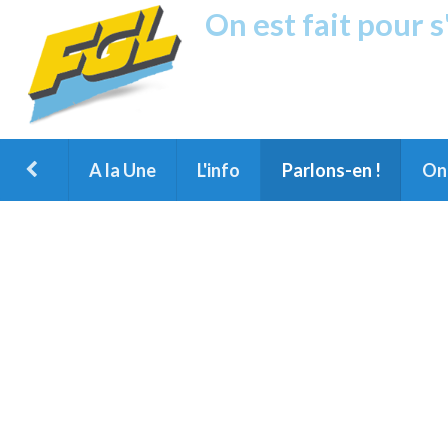
On est fait pour 
Fréquence G
1ère Radio FM du Nord des Landes, 
Montois et du Grand Dax
A la Une
L'info
Parlons-en !
On 