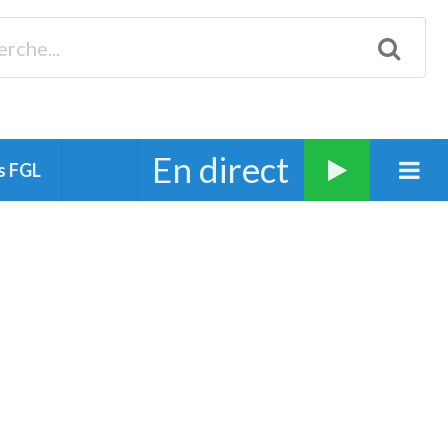
Biscarrosse 98.3 Plages océanes 91.1 Mimizan 93.7 Ste-Eulalie
94.7 Grand Dax 91.9 Soustons 90.1 Mt-de-Marsan
En direct
s FGL