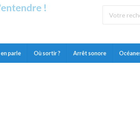
s'entendre !
rands Lacs
89.3 
du Littoral landais, du Marensin, du Pays
en parle
Où sortir ?
Arrêt sonore
Océane