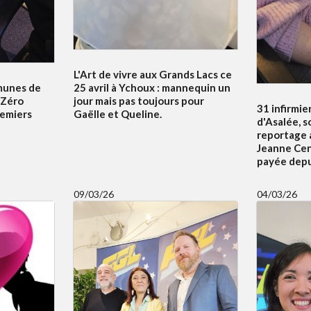
L'Art de vivre aux Grands Lacs ce
unes de
25 avril à Ychoux : mannequin un
e Zéro
jour mais pas toujours pour
31 infirmier
emiers
Gaëlle et Queline.
d'Asalée, s
reportage a
Jeanne Cena
payée depui
09/03/26
04/03/26