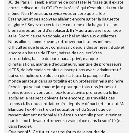
JO de Paris. Il semble étonné de constater le fossé qu'il existe
entre le discours du COJO et la réalité qui n’est plus du tout la
même. Non Monsieur, croyiez vous encore que la fée
Estanguet et ses acolytes allaient encore agiter la baguette
magique ? Soyez-en certain : le costume et la baguette sont
bien rangés au fond d’un placard. Il n’y aura aucune retombée
et le 'Sport' cause Nationale, est bel et bien aux oubliettes.
Nous allons ,comme avant, retrouver partout les mêmes
difficultés que le sport connaissait depuis des années : Budget
encore en baisse de l’Etat , baisse des collectivités
territoriales, baisse du partenariat privé, manque
d’installations, manque d’éducateurs, manque de professeurs
d’EPS, de bénévoles et plus d’inscriptions avec l’administratif
qui se complique de plus en plus… toute la panoplie d’un
monde amateur dans sa totalité et un professionnel à moindre
échelle qui se bat chaque jour pour que tous nos jeunes et
moins jeunes vivent au mieux leur activité préférée où le lien
social et le respect doivent être encore plus travaillés ces
temps ci. Ils nous ont fait croire depuis le départ (et surtout M.
Blanquer) ex-Ministre de l’Education et du Sport que ce
rassemblement national allait être un tremplin pour l’avenir et
que le sport devait retrouver sa vraie place dans la société (et
dans l’école).
Que nenni !! Ce fut et c’est toujours de la poudre de