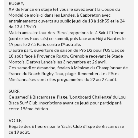
RUGBY,
XV de France en stage (et vous le savez avant la Coupe du
Monde) ce mois-ci dans les Landes, à Capbreton avec
entraînements ouverts au public jeudi de 13 à 16h55 et le 24
de 13 à 17h10
Match amical retour des ‘Bleus’, rappelons-le, à Saint Etienne
(contre les Ecossais) ce samedi, puis face aux Fidji à Nantes le
19 puis le 27 à Paris contre l’Australie.
D’autre part, ouverture de saison de Pro D2 pour l’US Dax ce
18 août face à Provence Rugby, Grenoble recevant le Stade
Montois. Derbys Landais les 3 novembre et 26 avril.
Ces samedi et dimanche, finales à Mimizan du Championnat de
France du Beach Rugby Tour, plage ‘Remember’. Les Fêtes
Mimizannaises sont elles programmées du 22 au 27 août.
SURF,
Ce samedi à Biscarrosse-Plage, 'Longboard Challenge' du Lou
Bisca Surf Club. inscriptions avant ce jeudi pour participer à
cette 19ème édition.
VOILE,
Régate des 6 heures par le Yacht Club d'Ispe de Biscarrosse
ce 19 août.