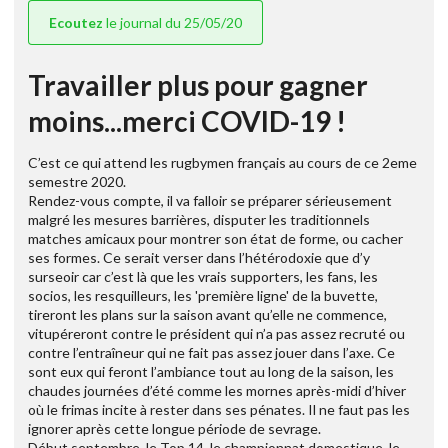
Ecoutez
le journal du 25/05/20
Travailler plus pour gagner
moins...merci COVID-19 !
C’est ce qui attend les rugbymen français au cours de ce 2eme
semestre 2020.
Rendez-vous compte, il va falloir se préparer sérieusement
malgré les mesures barrières, disputer les traditionnels
matches amicaux pour montrer son état de forme, ou cacher
ses formes. Ce serait verser dans l’hétérodoxie que d’y
surseoir car c’est là que les vrais supporters, les fans, les
socios, les resquilleurs, les 'première ligne' de la buvette,
tireront les plans sur la saison avant qu’elle ne commence,
vitupéreront contre le président qui n’a pas assez recruté ou
contre l’entraîneur qui ne fait pas assez jouer dans l’axe. Ce
sont eux qui feront l’ambiance tout au long de la saison, les
chaudes journées d’été comme les mornes après-midi d’hiver
où le frimas incite à rester dans ses pénates. Il ne faut pas les
ignorer après cette longue période de sevrage.
Début septembre, le Top 14, le championnat domestique, le