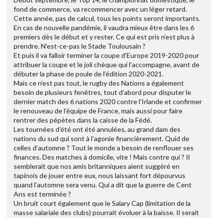
fond de commerce, va recommencer avec un léger retard.
Cette année, pas de calcul, tous les points seront importants.
En cas de nouvelle pandémie, il vaudra mieux être dans les 6
premiers dès le début et y rester. Ce qui est pris n’est plus à
prendre. N’est-ce-pas le Stade Toulousain ?
Et puis il va falloir terminer la coupe d’Europe 2019-2020 pour
attribuer la coupe et le joli chèque qui l’accompagne, avant de
débuter la phase de poule de l’édition 2020-2021.
Mais ce n’est pas tout, le rugby des Nations a également
besoin de plusieurs fenêtres, tout d’abord pour disputer le
dernier match des 6 nations 2020 contre l’Irlande et confirmer
le renouveau de l’équipe de France, mais aussi pour faire
rentrer des pépètes dans la caisse de la Fédé.
Les tournées d’été ont été annulées, au grand dam des
nations du sud qui sont à l’agonie financièrement. Quid de
celles d’automne ? Tout le monde a besoin de renflouer ses
finances. Des matches à domicile, vite ! Mais contre qui ? Il
semblerait que nos amis britanniques aient suggéré en
tapinois de jouer entre eux, nous laissant fort dépourvus
quand l’automne sera venu. Qui a dit que la guerre de Cent
Ans est terminée ?
Un bruit court également que le Salary Cap (limitation de la
masse salariale des clubs) pourrait évoluer à la baisse. Il serait