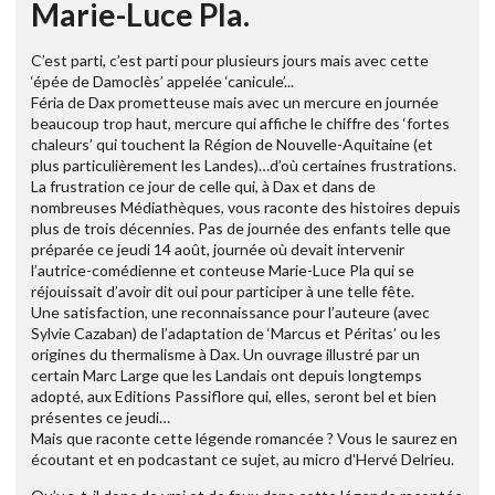
Marie-Luce Pla.
C’est parti, c’est parti pour plusieurs jours mais avec cette
‘épée de Damoclès’ appelée ‘canicule’...
Féria de Dax prometteuse mais avec un mercure en journée
beaucoup trop haut, mercure qui affiche le chiffre des ‘fortes
chaleurs’ qui touchent la Région de Nouvelle-Aquitaine (et
plus particulièrement les Landes)…d’où certaines frustrations.
La frustration ce jour de celle qui, à Dax et dans de
nombreuses Médiathèques, vous raconte des histoires depuis
plus de trois décennies. Pas de journée des enfants telle que
préparée ce jeudi 14 août, journée où devait intervenir
l’autrice-comédienne et conteuse Marie-Luce Pla qui se
réjouissait d’avoir dit oui pour participer à une telle fête.
Une satisfaction, une reconnaissance pour l’auteure (avec
Sylvie Cazaban) de l’adaptation de ‘Marcus et Péritas’ ou les
origines du thermalisme à Dax. Un ouvrage illustré par un
certain Marc Large que les Landais ont depuis longtemps
adopté, aux Editions Passiflore qui, elles, seront bel et bien
présentes ce jeudi…
Mais que raconte cette légende romancée ? Vous le saurez en
écoutant et en podcastant ce sujet, au micro d'Hervé Delrieu.