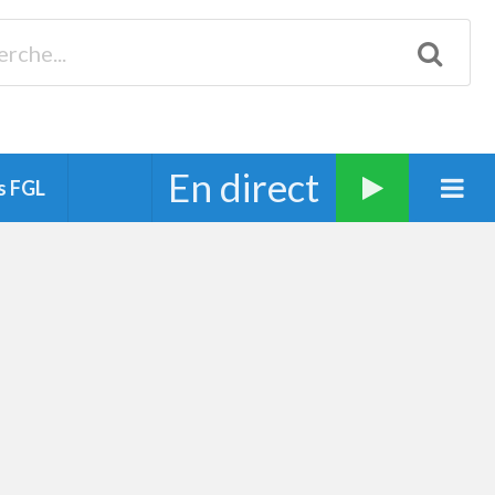
Biscarrosse 98.3 Plages océanes 91.1 Mimizan 93.7 Ste-Eulalie
94.7 Grand Dax 91.9 Soustons 90.1 Mt-de-Marsan
En direct
s FGL