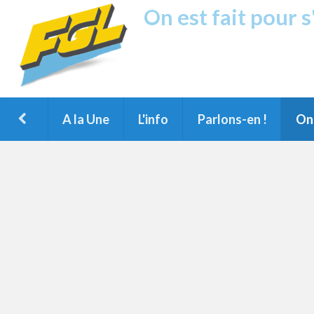
On est fait pour 
Fréquence G
1ère Radio FM du Nord des Landes, 
Montois et du Grand Dax
A la Une
L'info
Parlons-en !
On 