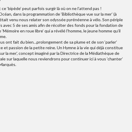
ce ‘bipède’ peut parfois surgir là où on ne l’attend pas !
céan, dans la programmation de ‘Bibliothèque vue sur la mer’ (à
était venu nous relater son odyssée pyrénéenne à vélo. Son périple
ris avec 5 de ses amis afin de récolter des fonds pour la fondation de
‘Mémoire en roue libre’ qui a révélé l’homme, le jeune homme qu’il
ime.
i nous ont fait du bien…prolongement de sa plume et de son ‘parler’
 et passion de la petite reine. Un Hymne à la vie qui déjà constitue
ur la mer’, concept imaginé par la Directrice de la Médiathèque de
ale sur laquelle nous reviendrons pour continuer ici à vous ‘chanter’
s Marquès.