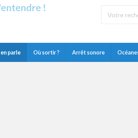
s'entendre !
rands Lacs
89.3 
du Littoral landais, du Marensin, du Pays
en parle
Où sortir ?
Arrêt sonore
Océane