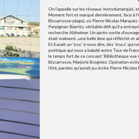
On l’appelle sur les réseaux ‘motsdumarquis’, et 
Moment fort et marqué dernièrement, face à l’O
Biscarrosse-plage), où Pierre-Nicolas Marquès 
Perpignan-Biarritz, véritable défi qu’il a entrep
recherche Alzheimer. Un après-sortie d’ouvrage 
était vraiment...une belle âme qui réfléchit et a
Et il avait un ‘truc’ à nous dire, des ‘trucs’ qu
poétique qui nous a baladé entre Tour de France
le temps fort de ce concept ‘Bibliothèque vue s
Biscarrosse, Marjorie Brogniez. Opération estiv
l’été, paroles qu’aurait pu écrire Pierre-Nicola