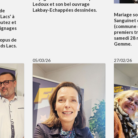
Ledoux et son bel ouvrage
Lakbay-Echappées dessinées.
 de
Mariage sol
Lacs' à
Sanguinet 
outez et
(commune d
oignages
premiers t
samedi 28 m
 opus de
Gemme.
ds Lacs.
05/03/26
27/02/26