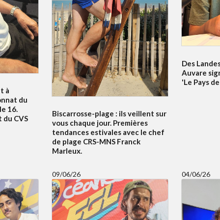
Des Landes 
Auvare sig
'Le Pays de
t à
onnat du
e 16.
Biscarrosse-plage : ils veillent sur
t du CVS
vous chaque jour. Premières
tendances estivales avec le chef
de plage CRS-MNS Franck
Marleux.
09/06/26
04/06/26