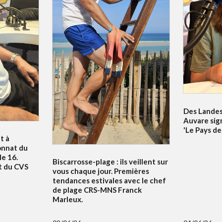
Des Landes 
Auvare sig
'Le Pays de
t à
onnat du
e 16.
Biscarrosse-plage : ils veillent sur
t du CVS
vous chaque jour. Premières
tendances estivales avec le chef
de plage CRS-MNS Franck
Marleux.