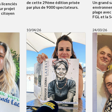
Un grand s
de cette 29ème édition prisée
s licenciés
environnem
par plus de 9000 spectateurs.
ur projet
plage avec
f citoyen
FGL et la 
10/04/26
24/03/26