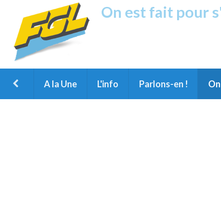
On est fait pour 
Fréquence G
1ère Radio FM du Nord des Landes, 
Montois et du Grand Dax
A la Une
L'info
Parlons-en !
On 