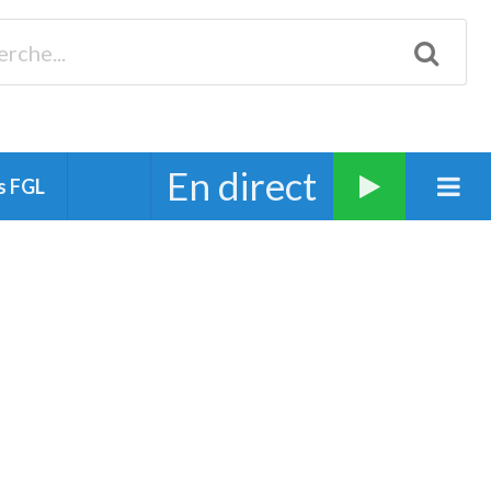
Biscarrosse 98.3 Plages océanes 91.1 Mimizan 93.7 Ste-Eulalie
94.7 Grand Dax 91.9 Soustons 90.1 Mt-de-Marsan
En direct
s FGL