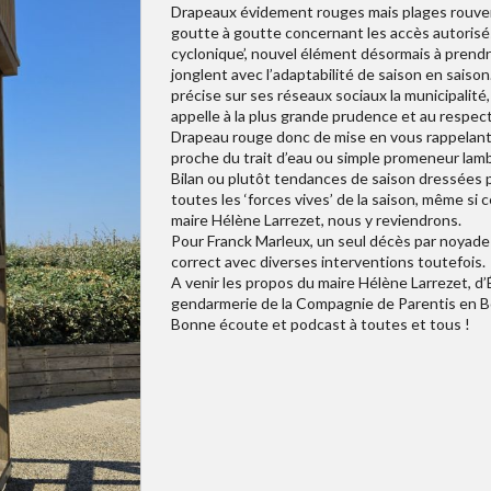
Drapeaux évidement rouges mais plages rouver
goutte à goutte concernant les accès autorisés
cyclonique’, nouvel élément désormais à prendre
jonglent avec l’adaptabilité de saison en saiso
précise sur ses réseaux sociaux la municipali
appelle à la plus grande prudence et au respec
Drapeau rouge donc de mise en vous rappelant 
proche du trait d’eau ou simple promeneur lamb
Bilan ou plutôt tendances de saison dressées pa
toutes les ‘forces vives’ de la saison, même si 
maire Hélène Larrezet, nous y reviendrons.
Pour Franck Marleux, un seul décès par noyade e
correct avec diverses interventions toutefois.
A venir les propos du maire Hélène Larrezet, d
gendarmerie de la Compagnie de Parentis en Bo
Bonne écoute et podcast à toutes et tous !