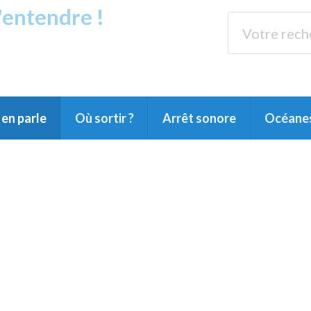
s'entendre !
rands Lacs
89.3 
du Littoral landais, du Marensin, du Pays
en parle
Où sortir ?
Arrêt sonore
Océane