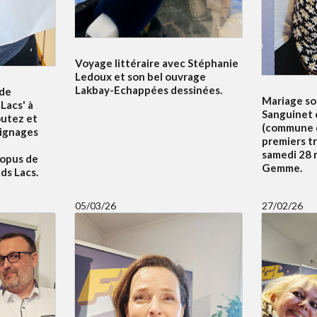
Voyage littéraire avec Stéphanie
Ledoux et son bel ouvrage
Lakbay-Echappées dessinées.
 de
Mariage sol
Lacs' à
Sanguinet 
outez et
(commune d
oignages
premiers t
samedi 28 m
 opus de
Gemme.
ds Lacs.
05/03/26
27/02/26