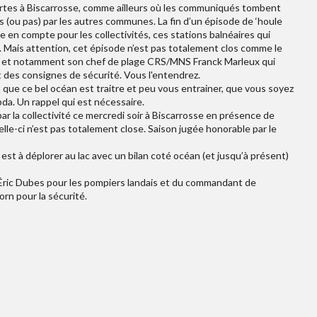
tes à Biscarrosse, comme ailleurs où les communiqués tombent
 (ou pas) par les autres communes. La fin d’un épisode de ‘houle
 en compte pour les collectivités, ces stations balnéaires qui
n. Mais attention, cet épisode n’est pas totalement clos comme le
té, et notamment son chef de plage CRS/MNS Franck Marleux qui
t des consignes de sécurité. Vous l'entendrez.
que ce bel océan est traitre et peu vous entrainer, que vous soyez
da. Un rappel qui est nécessaire.
r la collectivité ce mercredi soir à Biscarrosse en présence de
celle-ci n’est pas totalement close. Saison jugée honorable par le
st à déplorer au lac avec un bilan coté océan (et jusqu’à présent)
’Éric Dubes pour les pompiers landais et du commandant de
rn pour la sécurité.