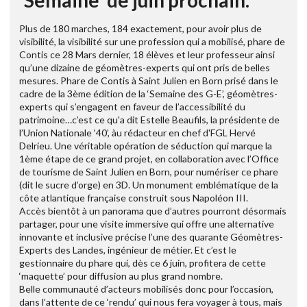
'Semaine' de juin prochain.
Plus de 180 marches, 184 exactement, pour avoir plus de
visibilité, la visibilité sur une profession qui a mobilisé, phare de
Contis ce 28 Mars dernier, 18 élèves et leur professeur ainsi
qu’une dizaine de géomètres-experts qui ont pris de belles
mesures. Phare de Contis à Saint Julien en Born prisé dans le
cadre de la 3ème édition de la ‘Semaine des G-E’, géomètres-
experts qui s’engagent en faveur de l’accessibilité du
patrimoine…c’est ce qu'a dit Estelle Beaufils, la présidente de
l’Union Nationale ‘40’, àu rédacteur en chef d'FGL Hervé
Delrieu. Une véritable opération de séduction qui marque la
1ème étape de ce grand projet, en collaboration avec l’Office
de tourisme de Saint Julien en Born, pour numériser ce phare
(dit le sucre d’orge) en 3D. Un monument emblématique de la
côte atlantique française construit sous Napoléon III.
Accès bientôt à un panorama que d’autres pourront désormais
partager, pour une visite immersive qui offre une alternative
innovante et inclusive précise l’une des quarante Géomètres-
Experts des Landes, ingénieur de métier. Et c’est le
gestionnaire du phare qui, dès ce 6 juin, profitera de cette
‘maquette’ pour diffusion au plus grand nombre.
Belle communauté d’acteurs mobilisés donc pour l’occasion,
dans l’attente de ce ‘rendu’ qui nous fera voyager à tous, mais