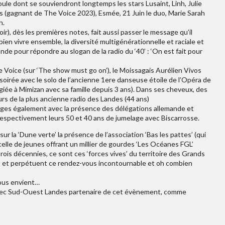
ule dont se souviendront longtemps les stars Lusaint, Linh, Julie
s (gagnant de The Voice 2023), Esmée, 21 Juin le duo, Marie Sarah
n.
r), dès les premières notes, fait aussi passer le message qu’il
e bien vivre ensemble, la diversité multigénérationnelle et raciale et
de pour répondre au slogan de la radio du ‘40’ : ‘On est fait pour
e Voice (sur ‘The show must go on’), le Moissagais Aurélien Vivos
 soirée avec le solo de l’ancienne 1ere danseuse étoile de l’Opéra de
giée à Mimizan avec sa famille depuis 3 ans). Dans ses cheveux, des
rs de la plus ancienne radio des Landes (44 ans)
nges également avec la présence des délégations allemande et
espectivement leurs 50 et 40 ans de jumelage avec Biscarrosse.
sur la ‘Dune verte’ la présence de l’association ‘Bas les pattes’ (qui
 celle de jeunes offrant un millier de gourdes ‘Les Océanes FGL’
rois décennies, ce sont ces ‘forces vives’ du territoire des Grands
t et perpétuent ce rendez-vous incontournable et oh combien
nous envient…
, avec Sud-Ouest Landes partenaire de cet évènement, comme