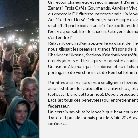
Un retour chaleureux et reconnaissant d’une fo
Zenatti, Trois Cafés Gourmands, Aurélien Vivo
ou encore la DJ’ flutiste internationale Lia Moo
Au Directeur Hervé Delrieu (et son équipe d’avoi
souhaitait par le biais d’un clip-intro prônant l
l’éco-responsabilité de chacun. Citoyens du mon
s’entendre !’
Relayant ce clin d’œil appuyé, le gagnant de Th
nous glissait les premiers grands frissons de la
Kharkiv en Ukraine, Svitlana Kalashnikova (réfu
nœuds jaunes et bleus qui sont aussi les couleu
Un hymne à la musique, à la danse et aux écha
portugaise de Forchheim et de Pombal fêtant r
Parmi les actions qui sont à souligner, relevons 
aura distribué des autocollants anti-relous) et
(collector blanc cette année). Depuis presque t
Lacs (et tous ces bénévoles) qui entretiennen
fédérateur.
Un certain savoir-faire landais que beaucoup 
‘Date’ est pris désormais pour le 6 juin 2026
toujours...