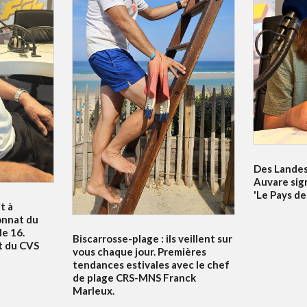
Des Landes 
Auvare sig
'Le Pays de
t à
onnat du
e 16.
Biscarrosse-plage : ils veillent sur
t du CVS
vous chaque jour. Premières
tendances estivales avec le chef
de plage CRS-MNS Franck
Marleux.