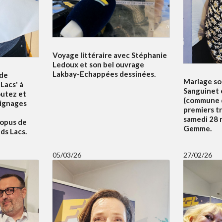
Voyage littéraire avec Stéphanie
Ledoux et son bel ouvrage
Lakbay-Echappées dessinées.
 de
Mariage sol
Lacs' à
Sanguinet 
outez et
(commune d
oignages
premiers t
samedi 28 m
 opus de
Gemme.
ds Lacs.
05/03/26
27/02/26