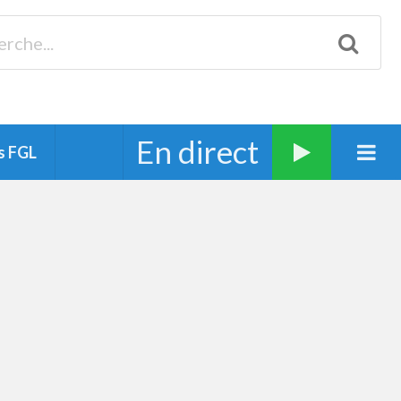
Biscarrosse 98.3 Plages océanes 91.1 Mimizan 93.7 Ste-Eulalie
94.7 Grand Dax 91.9 Soustons 90.1 Mt-de-Marsan
En direct
s FGL