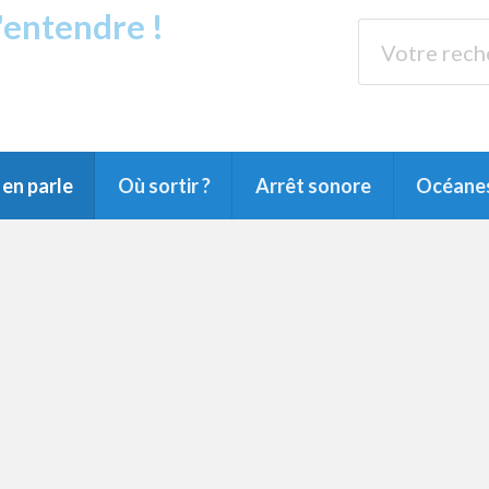
s'entendre !
rands Lacs
89.3 
du Littoral landais, du Marensin, du Pays
en parle
Où sortir ?
Arrêt sonore
Océane