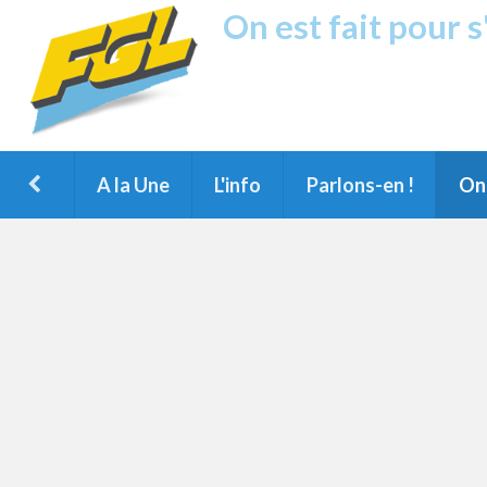
On est fait pour 
Fréquence G
1ère Radio FM du Nord des Landes, 
Montois et du Grand Dax
A la Une
L'info
Parlons-en !
On 