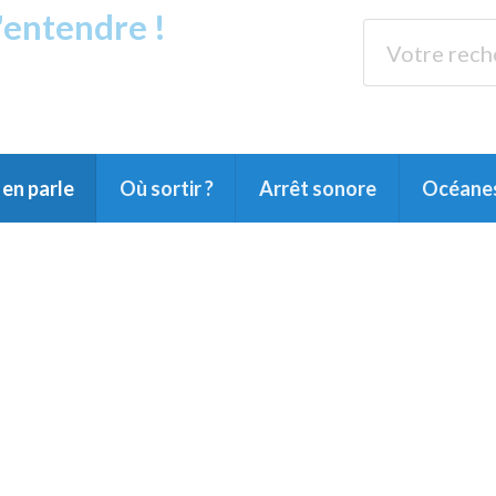
s'entendre !
rands Lacs
89.3 
du Littoral landais, du Marensin, du Pays
en parle
Où sortir ?
Arrêt sonore
Océane