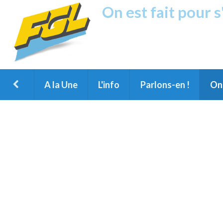
On est fait pour 
Fréquence G
1ère Radio FM du Nord des Landes, 
Montois et du Grand Dax
A la Une
L'info
Parlons-en !
On 