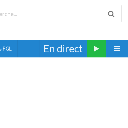
Biscarrosse 98.3 Plages océanes 91.1 Mimizan 93.7 Ste-Eulalie
94.7 Grand Dax 91.9 Soustons 90.1 Mt-de-Marsan
En direct
s FGL