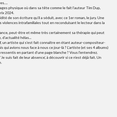
res….
ages physique où dans sa tête comme le fait l’auteur Tim Dup,
Prix 2024.
uidité de son écriture qu’il a séduit, avec ce 1er roman, le jury. Une
violences intrafamiliales tout en reconduisant le lecteur dans la
sance, peut-être et même très certainement sa thérapie qui peut
, d’actualité hélas...
 un artiste qui s’est fait connaître en étant auteur-compositeur-
s qui avions nous face à nous ce jour-là ? L’artiste (et ses 4 albums)
 ressentis en partant d’une page blanche ? Vous l'entendrez.
‘Je suis fait de leur absence’, à découvrir si ce n’est déjà fait. Un
e.