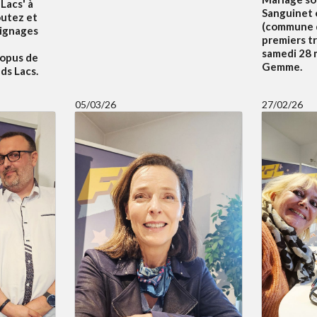
Lacs' à
Sanguinet 
outez et
(commune d
oignages
premiers t
samedi 28 m
 opus de
Gemme.
ds Lacs.
05/03/26
27/02/26