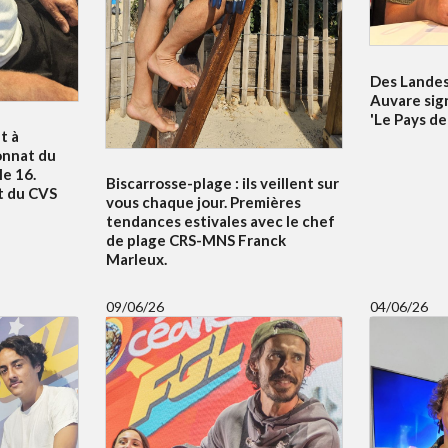
Des Landes 
Auvare sig
'Le Pays de
t à
onnat du
e 16.
Biscarrosse-plage : ils veillent sur
t du CVS
vous chaque jour. Premières
tendances estivales avec le chef
de plage CRS-MNS Franck
Marleux.
09/06/26
04/06/26