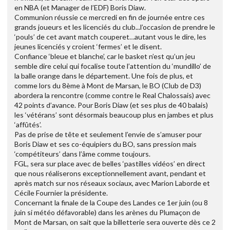
en NBA (et Manager de l’EDF) Boris Diaw.
Communion réussie ce mercredi en fin de journée entre ces
grands joueurs et les licenciés du club...l’occasion de prendre le
‘pouls’ de cet avant match couperet…autant vous le dire, les
jeunes licenciés y croient ‘fermes’ et le disent.
Confiance ‘bleue et blanche’, car le basket n’est qu’un jeu
semble dire celui qui focalise toute l’attention du ‘mundillo’ de
la balle orange dans le département. Une fois de plus, et
comme lors du 8ème à Mont de Marsan, le BO (Club de D3)
abordera la rencontre (comme contre le Real Chalossais) avec
42 points d’avance. Pour Boris Diaw (et ses plus de 40 balais)
les ‘vétérans’ sont désormais beaucoup plus en jambes et plus
‘affûtés’.
Pas de prise de tête et seulement l’envie de s’amuser pour
Boris Diaw et ses co-équipiers du BO, sans pression mais
‘compétiteurs’ dans l’âme comme toujours.
FGL, sera sur place avec de belles ‘pastilles vidéos’ en direct
que nous réaliserons exceptionnellement avant, pendant et
après match sur nos réseaux sociaux, avec Marion Laborde et
Cécile Fournier la présidente.
Concernant la finale de la Coupe des Landes ce 1er juin (ou 8
juin si météo défavorable) dans les arènes du Plumaçon de
Mont de Marsan, on sait que la billetterie sera ouverte dès ce 2