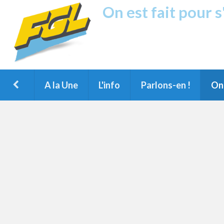
On est fait pour 
Fréquence G
1ère Radio FM du Nord des Landes, 
Montois et du Grand Dax
A la Une
L'info
Parlons-en !
On 