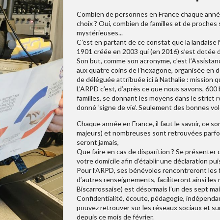
Combien de personnes en France chaque année d
choix ? Oui, combien de familles et de proches 
mystérieuses...
C’est en partant de ce constat que la landaise N
1901 créée en 2003 qui (en 2016) s’est dotée de
Son but, comme son acronyme, c’est l’Assista
aux quatre coins de l’hexagone, organisée en 
de déléguée attribuée ici à Nathalie : mission qu
L’ARPD c’est, d’après ce que nous savons, 600 
familles, se donnant les moyens dans le strict re
donné ‘signe de vie’. Seulement des bonnes vol
Chaque année en France, il faut le savoir, ce 
majeurs) et nombreuses sont retrouvées parfois
seront jamais,
Que faire en cas de disparition ? Se présenter
votre domicile afin d’établir une déclaration pui
Pour l’ARPD, ses bénévoles rencontreront les fa
d’autres renseignements, faciliteront ainsi les r
Biscarrossaise) est désormais l’un des sept mail
Confidentialité, écoute, pédagogie, indépenda
pouvez retrouver sur les réseaux sociaux et sur
depuis ce mois de février.