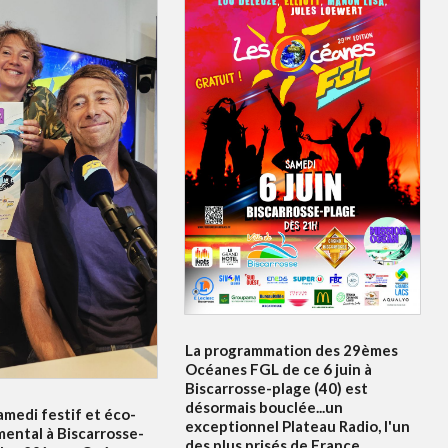
La programmation des 29èmes
Océanes FGL de ce 6 juin à
Biscarrosse-plage (40) est
désormais bouclée...un
amedi festif et éco-
exceptionnel Plateau Radio, l'un
ental à Biscarrosse-
des plus prisés de France.