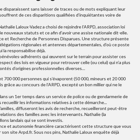
isparaissent sans laisser de traces ou de mots expliquant leur
souffrent de ces disparitions qualifiées d’inquiétantes voire de
athalie Laloux-Vadez a choisi de rejoindre l’ARPD, association loi
 nouveaux statuts et ce afin d’avoir une assise nationale dit-elle.
nce et Recherche de Personnes Disparues. Une structure présente
délégations régionales et antennes départementales, d’où ce poste
i la responsabilise déjà.
bénévoles-adhérents qui œuvrent sur le terrain pour assister ces
spect des lois en vigueur pour retrouver celle (ou celui) qui n’a plus
ontés d’origines professionnelles diverses…
sont 700 000 personnes qui s’évaporent (50 000, mineurs et 20 000
 grâce au concours de l’ARPD, excepté un bon millier qui ne le
 dans un 1er temps dans un service de police ou de gendarmerie de
s recueillir les informations relatives à cette démarche...
milles, diffuseront les avis de recherche, recueilleront peut-être
elations des familles avec les intervenants. Nathalie (la
lons landais qui se sont investis.
nce et autonomie financière caractérisent cette structure que vous
 son site Arpd.fr. Sous nos pins, Nathalie Laloux enquête déjà