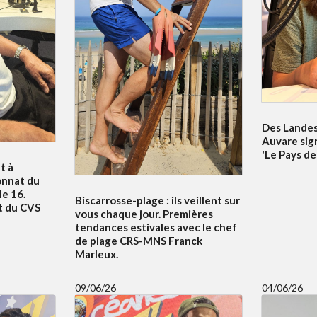
Des Landes 
Auvare sig
'Le Pays de
t à
onnat du
e 16.
Biscarrosse-plage : ils veillent sur
t du CVS
vous chaque jour. Premières
tendances estivales avec le chef
de plage CRS-MNS Franck
Marleux.
09/06/26
04/06/26