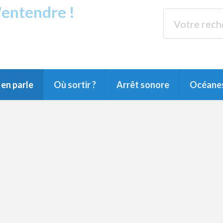
s'entendre !
rands Lacs
89.3 
du Littoral landais, du Marensin, du Pays
en parle
Où sortir ?
Arrêt sonore
Océane