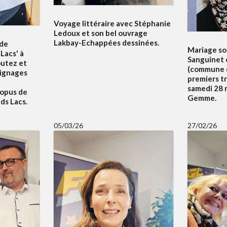
Voyage littéraire avec Stéphanie
Ledoux et son bel ouvrage
Lakbay-Echappées dessinées.
 de
Mariage sol
Lacs' à
Sanguinet 
outez et
(commune d
oignages
premiers t
samedi 28 m
 opus de
Gemme.
ds Lacs.
05/03/26
27/02/26