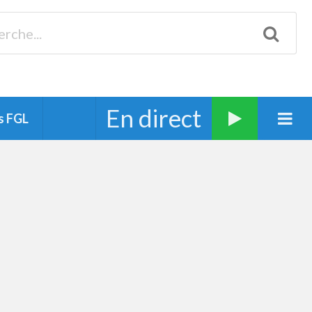
Biscarrosse 98.3 Plages océanes 91.1 Mimizan 93.7 Ste-Eulalie
94.7 Grand Dax 91.9 Soustons 90.1 Mt-de-Marsan
En direct
s FGL