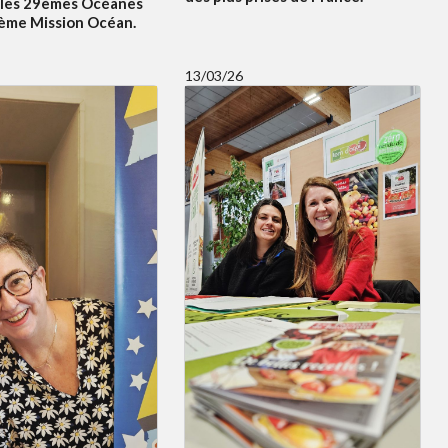
 les 29èmes Océanes
5ème Mission Océan.
13/03/26