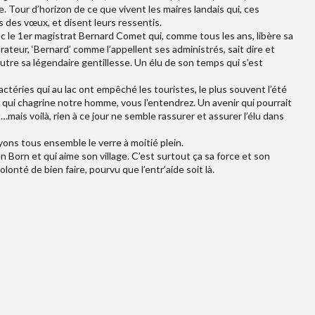
ce. Tour d’horizon de ce que vivent les maires landais qui, ces
s des vœux, et disent leurs ressentis.
ec le 1er magistrat Bernard Comet qui, comme tous les ans, libère sa
rateur, ‘Bernard’ comme l’appellent ses administrés, sait dire et
utre sa légendaire gentillesse. Un élu de son temps qui s’est
éries qui au lac ont empêché les touristes, le plus souvent l’été
 qui chagrine notre homme, vous l'entendrez. Un avenir qui pourrait
ais voilà, rien à ce jour ne semble rassurer et assurer l’élu dans
ons tous ensemble le verre à moitié plein.
Born et qui aime son village. C’est surtout ça sa force et son
olonté de bien faire, pourvu que l’entr’aide soit là.