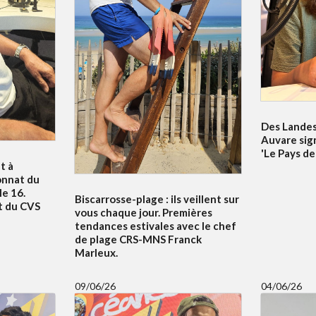
Des Landes 
Auvare sig
'Le Pays de
t à
onnat du
e 16.
Biscarrosse-plage : ils veillent sur
t du CVS
vous chaque jour. Premières
tendances estivales avec le chef
de plage CRS-MNS Franck
Marleux.
09/06/26
04/06/26