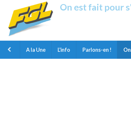
On est fait pour 
Fréquence G
1ère Radio FM du Nord des Landes, 
Montois et du Grand Dax
A la Une
L'info
Parlons-en !
On 