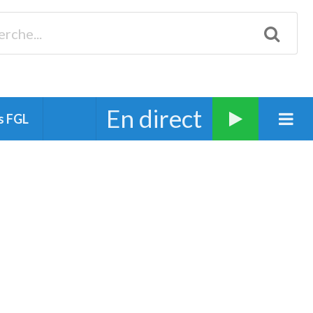
Biscarrosse 98.3 Plages océanes 91.1 Mimizan 93.7 Ste-Eulalie
94.7 Grand Dax 91.9 Soustons 90.1 Mt-de-Marsan
En direct
s FGL