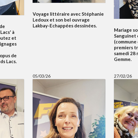
Voyage littéraire avec Stéphanie
Ledoux et son bel ouvrage
Lakbay-Echappées dessinées.
 de
Mariage sol
Lacs' à
Sanguinet 
outez et
(commune d
oignages
premiers t
samedi 28 m
 opus de
Gemme.
ds Lacs.
05/03/26
27/02/26