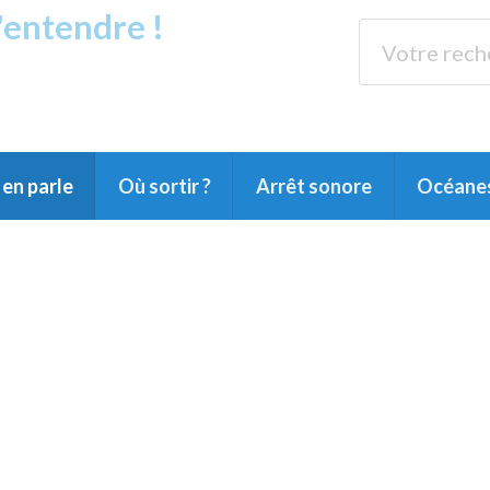
s'entendre !
rands Lacs
89.3 
du Littoral landais, du Marensin, du Pays
en parle
Où sortir ?
Arrêt sonore
Océane