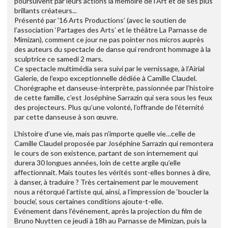
poursuivent par leurs actions la mémoire de l’Art et de ses plus
brillants créateurs...
Présenté par ’16 Arts Productions’ (avec le soutien de
l’association ‘Partages des Arts’ et le théâtre La Parnasse de
Mimizan), comment ce jour ne pas pointer nos micros auprès
des auteurs du spectacle de danse qui rendront hommage à la
sculptrice ce samedi 2 mars.
Ce spectacle multimédia sera suivi par le vernissage, à l’Airial
Galerie, de l’expo exceptionnelle dédiée à Camille Claudel.
Chorégraphe et danseuse-interprète, passionnée par l’histoire
de cette famille, c’est Joséphine Sarrazin qui sera sous les feux
des projecteurs. Plus qu’une volonté, l’offrande de l’éternité
par cette danseuse à son œuvre.
L’histoire d’une vie, mais pas n’importe quelle vie…celle de
Camille Claudel proposée par Joséphine Sarrazin qui remontera
le cours de son existence, partant de son internement qui
durera 30 longues années, loin de cette argile qu’elle
affectionnait. Mais toutes les vérités sont-elles bonnes à dire,
à danser, à traduire ? Très certainement par le mouvement
nous a rétorqué l’artiste qui, ainsi, a l’impression de ‘boucler la
boucle’, sous certaines conditions ajoute-t-elle.
Evénement dans l’événement, après la projection du film de
Bruno Nuytten ce jeudi à 18h au Parnasse de Mimizan, puis la