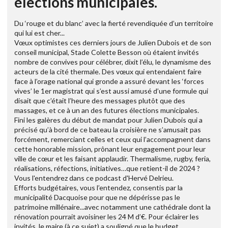
élections municipales.
Du ‘rouge et du blanc’ avec la fierté revendiquée d’un territoire
qui lui est cher...
Vœux optimistes ces derniers jours de Julien Dubois et de son
conseil municipal, Stade Colette Besson où étaient invités
nombre de convives pour célébrer, dixit l’élu, le dynamisme des
acteurs de la cité thermale. Des vœux qui entendaient faire
face à l’orage national qui gronde a assuré devant les ‘forces
vives’ le 1er magistrat qui s’est aussi amusé d’une formule qui
disait que c’était l’heure des messages plutôt que des
massages, et ce à un an des futures élections municipales.
Fini les galères du début de mandat pour Julien Dubois qui a
précisé qu’à bord de ce bateau la croisière ne s’amusait pas
forcément, remerciant celles et ceux qui l’accompagnent dans
cette honorable mission, prônant leur engagement pour leur
ville de cœur et les faisant applaudir. Thermalisme, rugby, feria,
réalisations, réfections, initiatives…que retient-il de 2024 ?
Vous l'entendrez dans ce podcast d'Hervé Delrieu.
Efforts budgétaires, vous l’entendez, consentis par la
municipalité Dacquoise pour que ne dépérisse pas le
patrimoine millénaire...avec notamment une cathédrale dont la
rénovation pourrait avoisiner les 24 M d’€. Pour éclairer les
invités, le maire (à ce sujet) a souligné que le budget