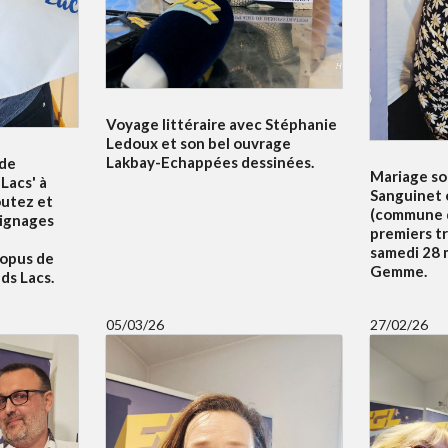
Voyage littéraire avec Stéphanie
Ledoux et son bel ouvrage
Lakbay-Echappées dessinées.
 de
Mariage sol
Lacs' à
Sanguinet 
outez et
(commune d
oignages
premiers t
samedi 28 m
 opus de
Gemme.
ds Lacs.
05/03/26
27/02/26