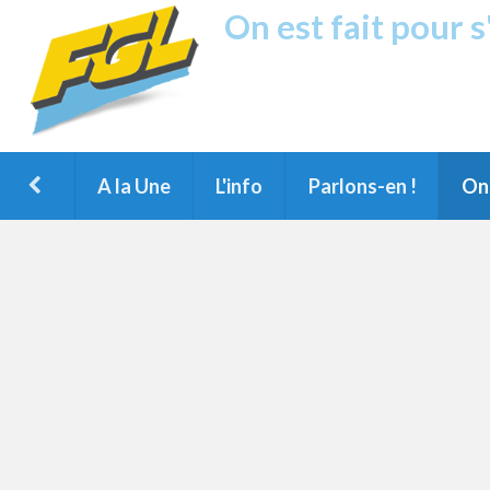
On est fait pour 
Fréquence G
1ère Radio FM du Nord des Landes, 
Montois et du Grand Dax
A la Une
L'info
Parlons-en !
On 