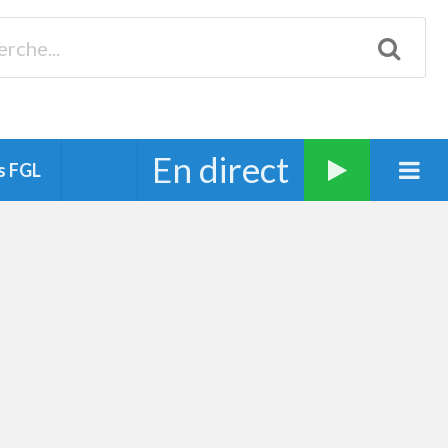
Biscarrosse 98.3 Plages océanes 91.1 Mimizan 93.7 Ste-Eulalie
94.7 Grand Dax 91.9 Soustons 90.1 Mt-de-Marsan
En direct
s FGL