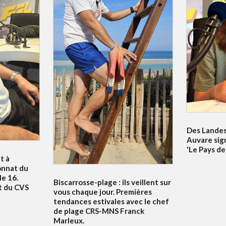
Des Landes 
Auvare sig
'Le Pays de
t à
onnat du
e 16.
Biscarrosse-plage : ils veillent sur
t du CVS
vous chaque jour. Premières
tendances estivales avec le chef
de plage CRS-MNS Franck
Marleux.