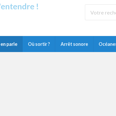
s'entendre !
rands Lacs
89.3 
du Littoral landais, du Marensin, du Pays
en parle
Où sortir ?
Arrêt sonore
Océane