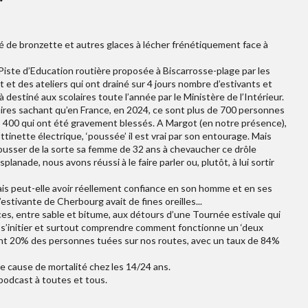
é de bronzette et autres glaces à lécher frénétiquement face à
 Piste d’Education routière proposée à Biscarrosse-plage par les
 et des ateliers qui ont drainé sur 4 jours nombre d’estivants et
destiné aux scolaires toute l’année par le Ministère de l’Intérieur.
aires sachant qu’en France, en 2024, ce sont plus de 700 personnes
 5 400 qui ont été gravement blessés. A Margot (en notre présence),
ottinette électrique, ‘poussée’ il est vrai par son entourage. Mais
ousser de la sorte sa femme de 32 ans à chevaucher ce drôle
splanade, nous avons réussi à le faire parler ou, plutôt, à lui sortir
ais peut-elle avoir réellement confiance en son homme et en ses
’estivante de Cherbourg avait de fines oreilles...
ces, entre sable et bitume, aux détours d’une Tournée estivale qui
e s’initier et surtout comprendre comment fonctionne un ‘deux
ent 20% des personnes tuées sur nos routes, avec un taux de 84%
re cause de mortalité chez les 14/24 ans.
podcast à toutes et tous.