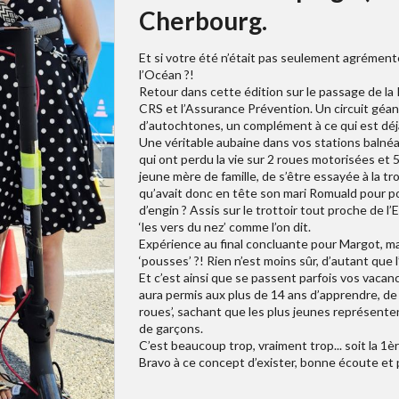
Cherbourg.
Et si votre été n’était pas seulement agrément
l’Océan ?!
Retour dans cette édition sur le passage de la
CRS et l’Assurance Prévention. Un circuit géant
d’autochtones, un complément à ce qui est déjà 
Une véritable aubaine dans vos stations balné
qui ont perdu la vie sur 2 roues motorisées et
jeune mère de famille, de s’être essayée à la tr
qu’avait donc en tête son mari Romuald pour p
d’engin ? Assis sur le trottoir tout proche de l’E
‘les vers du nez’ comme l’on dit.
Expérience au final concluante pour Margot, m
‘pousses’ ?! Rien n’est moins sûr, d’autant que l
Et c’est ainsi que se passent parfois vos vacan
aura permis aux plus de 14 ans d’apprendre, d
roues’, sachant que les plus jeunes représent
de garçons.
C’est beaucoup trop, vraiment trop... soit la 1è
Bravo à ce concept d’exister, bonne écoute et 