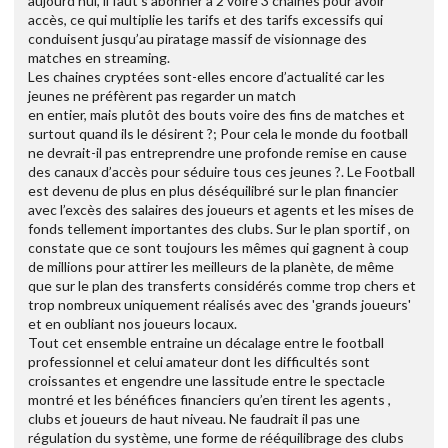
aujourd’hui, il faut s’abonner à 2 voire 3 chaines pour avoir
accès, ce qui multiplie les tarifs et des tarifs excessifs qui
conduisent jusqu’au piratage massif de visionnage des
matches en streaming.
Les chaines cryptées sont-elles encore d’actualité car les
jeunes ne préfèrent pas regarder un match
en entier, mais plutôt des bouts voire des fins de matches et
surtout quand ils le désirent ?; Pour cela le monde du football
ne devrait-il pas entreprendre une profonde remise en cause
des canaux d’accès pour séduire tous ces jeunes ?. Le Football
est devenu de plus en plus déséquilibré sur le plan financier
avec l’excès des salaires des joueurs et agents et les mises de
fonds tellement importantes des clubs. Sur le plan sportif , on
constate que ce sont toujours les mêmes qui gagnent à coup
de millions pour attirer les meilleurs de la planète, de même
que sur le plan des transferts considérés comme trop chers et
trop nombreux uniquement réalisés avec des 'grands joueurs'
et en oubliant nos joueurs locaux.
Tout cet ensemble entraine un décalage entre le football
professionnel et celui amateur dont les difficultés sont
croissantes et engendre une lassitude entre le spectacle
montré et les bénéfices financiers qu’en tirent les agents ,
clubs et joueurs de haut niveau. Ne faudrait il pas une
régulation du système, une forme de rééquilibrage des clubs