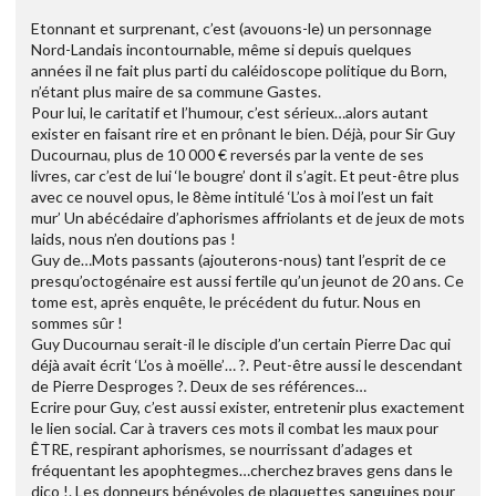
Etonnant et surprenant, c’est (avouons-le) un personnage
Nord-Landais incontournable, même si depuis quelques
années il ne fait plus parti du caléidoscope politique du Born,
n’étant plus maire de sa commune Gastes.
Pour lui, le caritatif et l’humour, c’est sérieux…alors autant
exister en faisant rire et en prônant le bien. Déjà, pour Sir Guy
Ducournau, plus de 10 000 € reversés par la vente de ses
livres, car c’est de lui ‘le bougre’ dont il s’agit. Et peut-être plus
avec ce nouvel opus, le 8ème intitulé ‘L’os à moi l’est un fait
mur’ Un abécédaire d’aphorismes affriolants et de jeux de mots
laids, nous n’en doutions pas !
Guy de…Mots passants (ajouterons-nous) tant l’esprit de ce
presqu’octogénaire est aussi fertile qu’un jeunot de 20 ans. Ce
tome est, après enquête, le précédent du futur. Nous en
sommes sûr !
Guy Ducournau serait-il le disciple d’un certain Pierre Dac qui
déjà avait écrit ‘L’os à moëlle’… ?. Peut-être aussi le descendant
de Pierre Desproges ?. Deux de ses références…
Ecrire pour Guy, c’est aussi exister, entretenir plus exactement
le lien social. Car à travers ces mots il combat les maux pour
ÊTRE, respirant aphorismes, se nourrissant d’adages et
fréquentant les apophtegmes…cherchez braves gens dans le
dico !. Les donneurs bénévoles de plaquettes sanguines pour