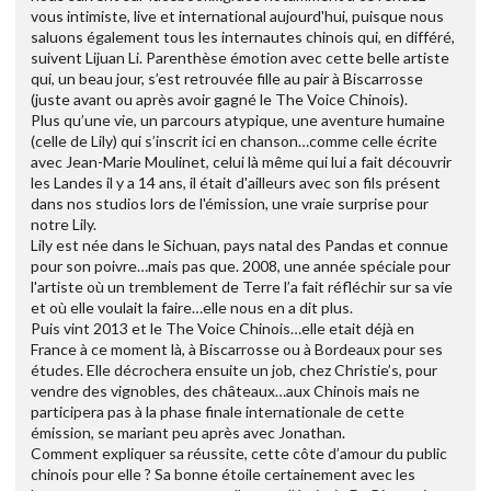
vous intimiste, live et international aujourd'hui, puisque nous
saluons également tous les internautes chinois qui, en différé,
suivent Lijuan Li. Parenthèse émotion avec cette belle artiste
qui, un beau jour, s’est retrouvée fille au pair à Biscarrosse
(juste avant ou après avoir gagné le The Voice Chinois).
Plus qu’une vie, un parcours atypique, une aventure humaine
(celle de Lily) qui s’inscrit ici en chanson…comme celle écrite
avec Jean-Marie Moulinet, celui là même qui lui a fait découvrir
les Landes il y a 14 ans, il était d'ailleurs avec son fils présent
dans nos studios lors de l'émission, une vraie surprise pour
notre Lily.
Lily est née dans le Sichuan, pays natal des Pandas et connue
pour son poivre…mais pas que. 2008, une année spéciale pour
l'artiste où un tremblement de Terre l’a fait réfléchir sur sa vie
et où elle voulait la faire…elle nous en a dit plus.
Puis vint 2013 et le The Voice Chinois…elle etait déjà en
France à ce moment là, à Biscarrosse ou à Bordeaux pour ses
études. Elle décrochera ensuite un job, chez Christie’s, pour
vendre des vignobles, des châteaux…aux Chinois mais ne
participera pas à la phase finale internationale de cette
émission, se mariant peu après avec Jonathan.
Comment expliquer sa réussite, cette côte d’amour du public
chinois pour elle ? Sa bonne étoile certainement avec les