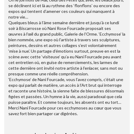
se déclinent ici et là au rythme des ‘flonflons’ ou encore des
expos qui tentent d’amener ces couleurs qui manquent à
notre vie…
Quelques bleus à l’âme semaine dernière et jusqu’à ce lundi
soir à Biscarrosse où Nani Rose Fourcade proposait ses
œuvres à l’œil du grand public, Galerie de l’Orme. ‘Ecchymose’ la
bien nommée, une expo où l’artiste à travers ses sculptures,
peintures, dessins et autres collages s’est volontairement
‘mise à nue’. Un partage d’émotions surtout, preuve en est la
scène avec cette ‘visiteuse’ qu’a eu Nani Fourcade peu avant
cet entretien où, en guise de remerciements, les larmes de
cette dernière ont invité notre artiste à l’enlacer, sans mot ou
presque comme une réelle compréhension.
‘Ecchymose’ de Nani Fourcade, vous l’avez compris, c’était une
expo qui parlait de matière, un accès à l’Art brut qui interroge
et raconte une histoire, la sienne faite de blessures désormais
figées et passées. Un hymne à la vie, aussi paradoxal que cela
puisse paraître. Et comme toujours, les absents ont eu tort…
Merci Nani Fourcade pour ces ecchymoses au cœur que vous
savez fort bien partager car digérées.