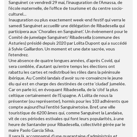
Sanguinet ce vendredi 29 mai, l’inauguration de l’Amassa, de
l’école maternelle, de l’office de tourisme et du centre socio-
culturel…
Inauguration ou plus exactement week-end festif qui verra le
samedi Sanguinet accueillir une délégation de Ribadesella qui
participera aux ‘Choralies en Sanguinet’. Un évènement pour le
Comité de jumelage Sanguinet/ Ribadesella (commune des
Asturies) présidé depuis 2020 par Lolita Dupont qui a succédé
à Sylvie Gaillardon. Un moment et une date sacrée, vous
l'etendrez.
Une absence de quatre longues années, d’après Covid, qui
sera comblée, d’autant qu’entre temps les élections ont
rabattu les cartes et redistribué les rôles dans la péninsule
ibérique. Au Comité landais d’avoir su re-convaincre le jeune
élu qui est en charge des destinées de cette ‘ciudad’ jumelée.
Car on parle ici, en évoquant Ribadesella, de la ‘cité’ la plus
celtique certainement de l’Espagne. A Lolita de nous la
présenter (ou représenter), hormis pour les 103 adhérents que
compte aujourd’hui l’entité Sanguinetoise. Bref, une ville
touristique de 6200 âmes qui, comme Sanguinet la Landaise,
vit de ces périodes estivales qui font leurs popularités, à une
heure de Santander pour Ribadesella, collectivité gérée par le
maire Paolo Garcia Silva.
Il sera là, accompagné d’une quarantaine d’administrés et