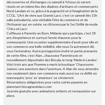
découvertes et d’échanges ce samedi à Ychoux où seront
réunis en un même lieu des dizaines d’artisans et commerçants
Nord-Landais et ce, grâce à la pugnacité et à l’imagination de la
CCGL. ‘L’Art de vivre aux Grands Lacs’, c’est ce samedi dès 15h
salle polyvalente, une véritable Fête du commerce et de
l’Artisanat qui, en soirée, se clôturera par le 1er Défilé de mode
‘Chics et Lacs’.
Coiffeuse à Parentis en Born, Mélanie qui y participe, c’est 18
ans d’expérience et surtout l’envie d’œuvrer pour la
communauté. Une occasion supplémentaire d’avoir pour elle et
son commerce une belle visibilité, elle nous l'a autrement dit,
vous l'entendrez. Autre protagoniste invité et partie prenante
de cette fête, c’est Alan…chausseur Parentissois et
nouvellement dépositaire des Biscaïa, la tong ‘Made in Landes’.
Voici trois ans que l’homme a repris la boutique ‘Chaussures
Joanes’, une aventure dans l’aventure. A Alan de vous attendre
non seulement dans son commerce mais aussi sur ce défilé où
mannequins ‘pros’ et ‘amateurs’ se côtoieront.
Réservations obligatoires pour cette soirée payante en
pianotant biscagrandslacs.com
Journée gratuite avec animations enfants et restauration sur
place.