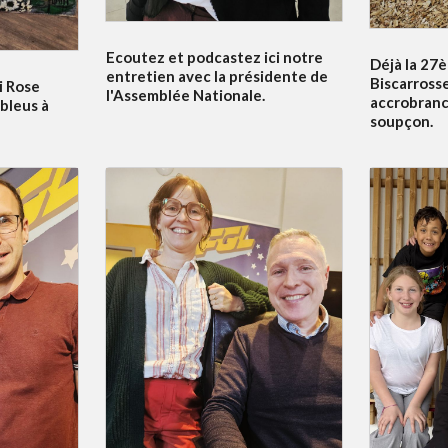
Ecoutez et podcastez ici notre
Déjà la 27è
entretien avec la présidente de
Biscarrosse
i Rose
l'Assemblée Nationale.
accrobranc
bleus à
soupçon.