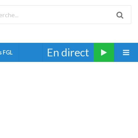
Biscarrosse 98.3 Plages océanes 91.1 Mimizan 93.7 Ste-Eulalie
94.7 Grand Dax 91.9 Soustons 90.1 Mt-de-Marsan
En direct
s FGL