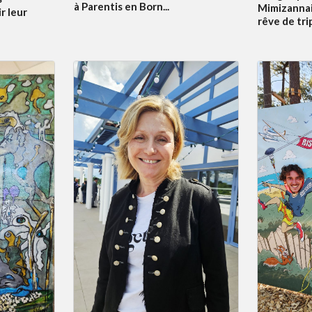
à Parentis en Born...
Mimizannai
r leur
rêve de tri