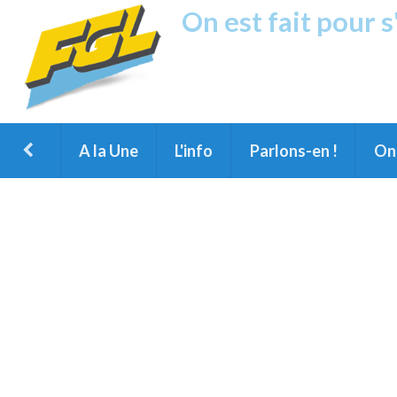
On est fait pour 
Fréquence G
1ère Radio FM du Nord des Landes, 
Montois et du Grand Dax
A la Une
L'info
Parlons-en !
On 