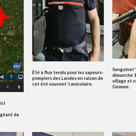
Sanguinet '
Été à flux tendu pour les sapeurs-
dimanche 19
pompiers des Landes en raison de
village et 
cet été souvent 'caniculaire.
Gemme.
ici
 géant de