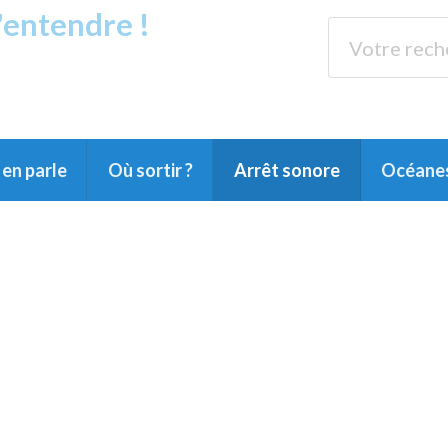
s'entendre !
rands Lacs
89.3 
du Littoral landais, du Marensin, du Pays
en parle
Où sortir ?
Arrêt sonore
Océane