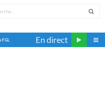
Biscarrosse 98.3 Plages océanes 91.1 Mimizan 93.7 Ste-Eulalie
94.7 Grand Dax 91.9 Soustons 90.1 Mt-de-Marsan
En direct
s FGL