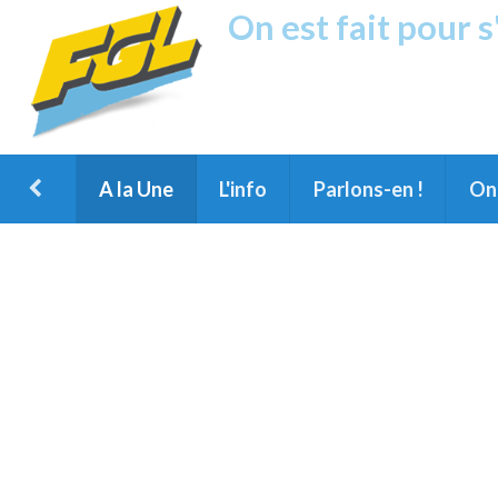
On est fait pour 
Fréquence G
1ère Radio FM du Nord des Landes, 
Montois et du Grand Dax
A la Une
L'info
Parlons-en !
On 