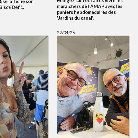
Mangez sain et faites vivre les
ike' affiche son
maraîchers de l'AMAP avec les
sca Défi'...
paniers hebdomadaires des
'Jardins du canal'.
22/04/26