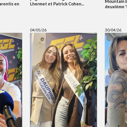
Mountain B
arentis en
Lhermet et Patrick Cohen...
deuxième 'Bi
04/05/26
30/04/26