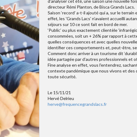
d’analyser cet été, une saison une nouvelle foi
directeur Rémi Planton, de Bisca Grands Lacs.
Saison ‘record’ a-t-il ajouté qui a, sur le terra
effet, les 'Grands Lacs' n’avaient accueilli auta
séjours sur 10 ce sont fait en bord de mer.
‘Public’ ou plus exactement clientèle ‘infrarég
consommées, soit un + 26% par rapport à cett
quelles conséquences et avec quelles nouvelle
identifier ces comportements et, peut-être, se 
Comment donc arriver à un tourisme dit ‘durable’
idée partagée par d’autres professionnels et of
Fine analyse en effet, vous l'entendrez, sacha
contexte pandémique que nous vivons et des déc
toute sécurité.
Le 15/11/21
Hervé Delrieu
herve@frequencegrandslacs.fr