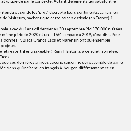
s atypique de par le contexte. Autant d’éléments qui satisfont le
in entendu et sondé les ‘pros’, décrypté leurs sentiments. Jamais, en
nt de ‘visiteurs’, sachant que cette saison estivale (en France) 4
ionale’ avec du 1er avril dernier au 30 septembre 2M 370 000 nuitées
e même période 2020 et un + 16% comparé à 2019, c’est dire. Pour
s ‘donnes’ ?. Bisca Grands Lacs et Marensin ont pu ensemble
projeter.
 et reste-t-il envisageable ? Rémi Planton a, à ce sujet, son idée,
fices.
nt que ces dernières années aucune saison ne se ressemble de par le
isions qui incitent les français à ‘bouger’ différemment et en