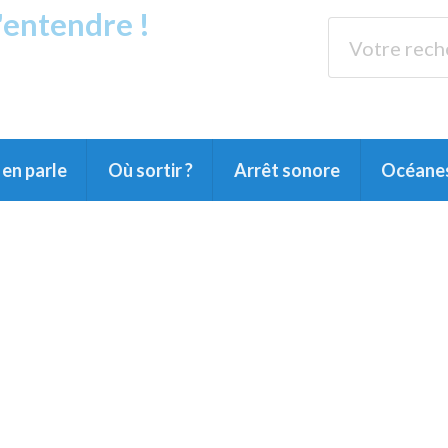
s'entendre !
rands Lacs
89.3 
du Littoral landais, du Marensin, du Pays
en parle
Où sortir ?
Arrêt sonore
Océane