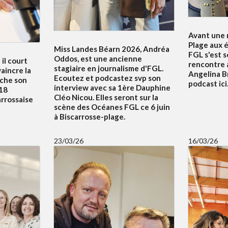
Avant une n
Plage aux é
Miss Landes Béarn 2026, Andréa
FGL s'est 
Oddos, est une ancienne
 il court
rencontre 
stagiaire en journalisme d'FGL.
aincre la
Angelina B
Ecoutez et podcastez svp son
uche son
podcast ici.
interview avec sa 1ère Dauphine
18
Cléo Nicou. Elles seront sur la
arrossaise
scène des Océanes FGL ce 6 juin
à Biscarrosse-plage.
23/03/26
16/03/26