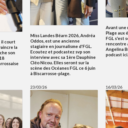
Avant une n
Plage aux é
Miss Landes Béarn 2026, Andréa
FGL s'est 
Oddos, est une ancienne
 il court
rencontre 
stagiaire en journalisme d'FGL.
aincre la
Angelina B
Ecoutez et podcastez svp son
uche son
podcast ici.
interview avec sa 1ère Dauphine
18
Cléo Nicou. Elles seront sur la
arrossaise
scène des Océanes FGL ce 6 juin
à Biscarrosse-plage.
23/03/26
16/03/26