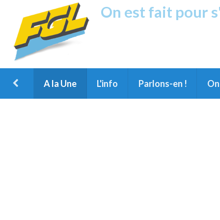
On est fait pour 
Fréquence G
1ère Radio FM du Nord des Landes, 
Montois et du Grand Dax
A la Une
L'info
Parlons-en !
On 