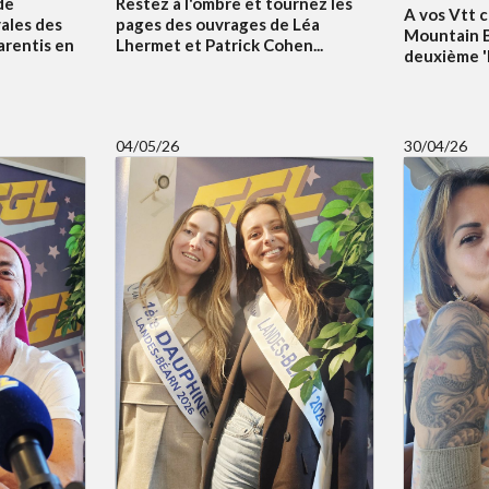
de
Restez à l'ombre et tournez les
A vos Vtt c
vales des
pages des ouvrages de Léa
Mountain B
arentis en
Lhermet et Patrick Cohen...
deuxième 'Bi
04/05/26
30/04/26