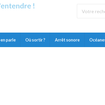
s'entendre !
rands Lacs
89.3 
du Littoral landais, du Marensin, du Pays
en parle
Où sortir ?
Arrêt sonore
Océane