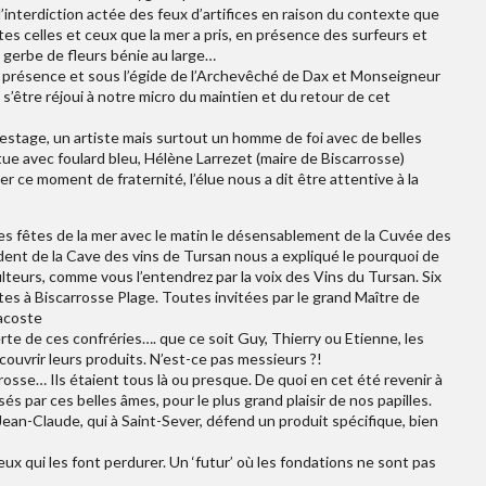
l’interdiction actée des feux d’artifices en raison du contexte que
s celles et ceux que la mer a pris, en présence des surfeurs et
 gerbe de fleurs bénie au large…
n présence et sous l’égide de l’Archevêché de Dax et Monseigneur
s’être réjoui à notre micro du maintien et du retour de cet
estage, un artiste mais surtout un homme de foi avec de belles
ue avec foulard bleu, Hélène Larrezet (maire de Biscarrosse)
 ce moment de fraternité, l’élue nous a dit être attentive à la
s fêtes de la mer avec le matin le désensablement de la Cuvée des
dent de la Cave des vins de Tursan nous a expliqué le pourquoi de
teurs, comme vous l’entendrez par la voix des Vins du Tursan. Six
tes à Biscarrosse Plage. Toutes invitées par le grand Maître de
Lacoste
te de ces confréries…. que ce soit Guy, Thierry ou Etienne, les
ouvrir leurs produits. N’est-ce pas messieurs ?!
osse… Ils étaient tous là ou presque. De quoi en cet été revenir à
isés par ces belles âmes, pour le plus grand plaisir de nos papilles.
Jean-Claude, qui à Saint-Sever, défend un produit spécifique, bien
ux qui les font perdurer. Un ‘futur’ où les fondations ne sont pas