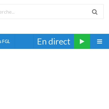
Biscarrosse 98.3 Plages océanes 91.1 Mimizan 93.7 Ste-Eulalie
94.7 Grand Dax 91.9 Soustons 90.1 Mt-de-Marsan
En direct
s FGL