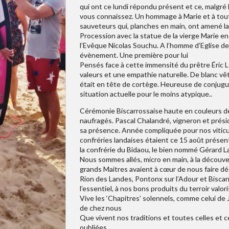
qui ont ce lundi répondu présent et ce, malgré 
vous connaissez. Un hommage à Marie et à toute
sauveteurs qui, planches en main, ont amené la
Procession avec la statue de la vierge Marie e
l’Evêque Nicolas Souchu. A l’homme d’Eglise de 
évènement. Une première pour lui
Pensés face à cette immensité du prêtre Éric L
valeurs et une empathie naturelle. De blanc vêt
était en tête de cortège. Heureuse de conjuguer
situation actuelle pour le moins atypique..
Cérémonie Biscarrossaise haute en couleurs de
naufragés. Pascal Chalandré, vigneron et prési
sa présence. Année compliquée pour nos viticul
confréries landaises étaient ce 15 août présen
la confrérie du Bidaou, le bien nommé Gérard 
Nous sommes allés, micro en main, à la découver
grands Maitres avaient à cœur de nous faire déc
Rion des Landes, Pontonx sur l’Adour et Biscarr
l’essentiel, à nos bons produits du terroir valor
Vive les ‘Chapitres’ solennels, comme celui de 
de chez nous
Que vivent nos traditions et toutes celles et ce
oubliées.