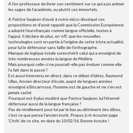
A l’ex-professeur de livrer son sentiment sur ce qui a pu animer
les sages de l’académie, ou plutôt ces immortels.
A Patrice Saujeon d'avoir à notre micro disséqué ces
propositions et d'avoir rappelé que la Commission Européenne
a adopté l’eurofrançais comme langue officielle, textes à
l’appui. Il déclare de plus, en ‘off’, que les nouvelles
technologies sont en partie à l’origine de cette triste actualité,
pour lui le défenseur sans faille de l’orthographe.
Manque de logique totale surenchérit celui qui a enseigné de
très nombreuses années la langue de Molière.
Mais pourquoi celle-ci ne pourrait-elle pas évoluer comme elle
l’a fait dans le passé ?
Est aussi intervenu en direct, dans ce débat d'idées, Raymond
Ullas. Ancien directeur d’école, ayant de longues années
enseigné à Biscarrosse, l'homme est de gauche et ne s'en est
jamais caché
Pourquoi est-il plus modéré que Patrice Saujeon, lui l’éternel
défenseur aussi de la langue française ?
Pas de nivellement pour lui par le bas au détriment des élites,
c'est ce que pense l'ancien instit. Propos à ré-écouter page
'L'Info' de ce site, en date du 10/02/16. Bonne écoute !