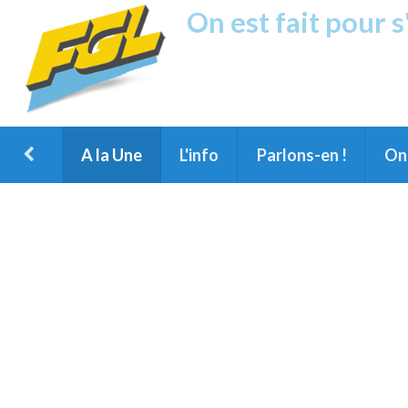
On est fait pour 
Fréquence G
1ère Radio FM du Nord des Landes, 
Montois et du Grand Dax
A la Une
L'info
Parlons-en !
On 