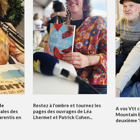
de
Restez à l'ombre et tournez les
A vos Vtt c
vales des
pages des ouvrages de Léa
Mountain B
arentis en
Lhermet et Patrick Cohen...
deuxième 'Bi