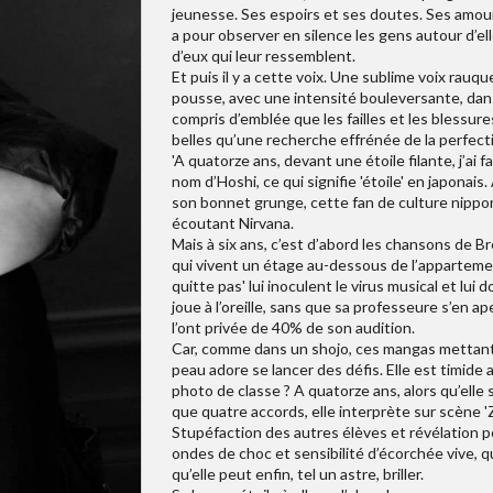
jeunesse. Ses espoirs et ses doutes. Ses amours
a pour observer en silence les gens autour d’el
d’eux qui leur ressemblent.
Et puis il y a cette voix. Une sublime voix rauque
pousse, avec une intensité bouleversante, dans 
compris d’emblée que les failles et les blessur
belles qu’une recherche effrénée de la perfect
'A quatorze ans, devant une étoile filante, j’ai f
nom d’Hoshi, ce qui signifie 'étoile' en japonai
son bonnet grunge, cette fan de culture nippon
écoutant Nirvana.
Mais à six ans, c’est d’abord les chansons de Br
qui vivent un étage au-dessous de l’appartemen
quitte pas' lui inoculent le virus musical et lu
joue à l’oreille, sans que sa professeure s’en a
l’ont privée de 40% de son audition.
Car, comme dans un shojo, ces mangas mettant e
peau adore se lancer des défis. Elle est timide 
photo de classe ? A quatorze ans, alors qu’elle
que quatre accords, elle interprète sur scène '
Stupéfaction des autres élèves et révélation po
ondes de choc et sensibilité d’écorchée vive, que
qu’elle peut enfin, tel un astre, briller.