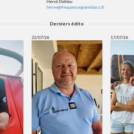
Hervé Delrieu
herve@frequencegrandslacs.fr
Derniers édito
22/07/26
17/07/26