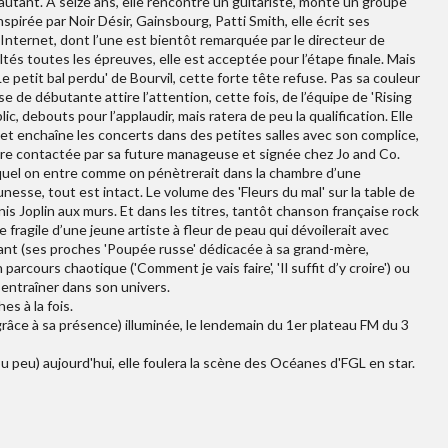
autant. A seize ans, elle rencontre un guitariste, monte un groupe
nspirée par Noir Désir, Gainsbourg, Patti Smith, elle écrit ses
Internet, dont l’une est bientôt remarquée par le directeur de
ltés toutes les épreuves, elle est acceptée pour l’étape finale. Mais
 petit bal perdu' de Bourvil, cette forte tête refuse. Pas sa couleur
e de débutante attire l’attention, cette fois, de l’équipe de 'Rising
lic, debouts pour l’applaudir, mais ratera de peu la qualification. Elle
 et enchaîne les concerts dans des petites salles avec son complice,
tre contactée par sa future manageuse et signée chez Jo and Co.
lequel on entre comme on pénètrerait dans la chambre d’une
sse, tout est intact. Le volume des 'Fleurs du mal' sur la table de
is Joplin aux murs. Et dans les titres, tantôt chanson française rock
 fragile d’une jeune artiste à fleur de peau qui dévoilerait avec
uant (ses proches 'Poupée russe' dédicacée à sa grand-mère,
 parcours chaotique ('Comment je vais faire', 'Il suffit d’y croire') ou
us entraîner dans son univers.
es à la fois.
(grâce à sa présence) illuminée, le lendemain du 1er plateau FM du 3
(ou peu) aujourd'hui, elle foulera la scène des Océanes d'FGL en star.