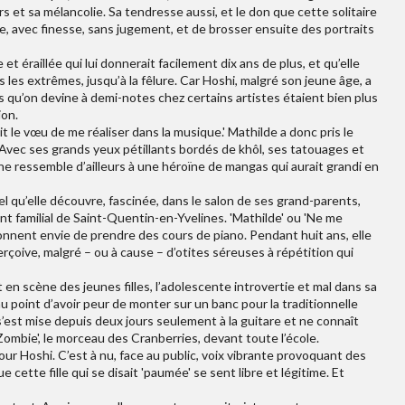
 et sa mélancolie. Sa tendresse aussi, et le don que cette solitaire
le, avec finesse, sans jugement, et de brosser ensuite des portraits
 et éraillée qui lui donnerait facilement dix ans de plus, et qu’elle
les extrêmes, jusqu’à la fêlure. Car Hoshi, malgré son jeune âge, a
es qu’on devine à demi-notes chez certains artistes étaient bien plus
ion.
ait le vœu de me réaliser dans la musique.' Mathilde a donc pris le
s. Avec ses grands yeux pétillants bordés de khôl, ses tatouages et
e ressemble d’ailleurs à une héroïne de mangas qui aurait grandi en
el qu’elle découvre, fascinée, dans le salon de ses grand-parents,
t familial de Saint-Quentin-en-Yvelines. 'Mathilde' ou 'Ne me
i donnent envie de prendre des cours de piano. Pendant huit ans, elle
perçoive, malgré – ou à cause – d’otites séreuses à répétition qui
n scène des jeunes filles, l’adolescente introvertie et mal dans sa
au point d’avoir peur de monter sur un banc pour la traditionnelle
 s’est mise depuis deux jours seulement à la guitare et ne connaît
Zombie', le morceau des Cranberries, devant toute l’école.
ur Hoshi. C’est à nu, face au public, voix vibrante provoquant des
 cette fille qui se disait 'paumée' se sent libre et légitime. Et