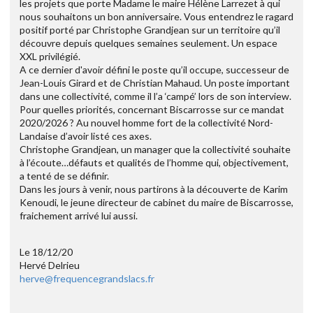
les projets que porte Madame le maire Hélène Larrezet à qui
nous souhaitons un bon anniversaire. Vous entendrez le ragard
positif porté par Christophe Grandjean sur un territoire qu’il
découvre depuis quelques semaines seulement. Un espace
XXL privilégié.
A ce dernier d'avoir défini le poste qu’il occupe, successeur de
Jean-Louis Girard et de Christian Mahaud. Un poste important
dans une collectivité, comme il l’a ‘campé’ lors de son interview.
Pour quelles priorités, concernant Biscarrosse sur ce mandat
2020/2026 ? Au nouvel homme fort de la collectivité Nord-
Landaise d’avoir listé ces axes.
Christophe Grandjean, un manager que la collectivité souhaite
à l’écoute…défauts et qualités de l’homme qui, objectivement,
a tenté de se définir.
Dans les jours à venir, nous partirons à la découverte de Karim
Kenoudi, le jeune directeur de cabinet du maire de Biscarrosse,
fraichement arrivé lui aussi.
Le 18/12/20
Hervé Delrieu
herve@frequencegrandslacs.fr