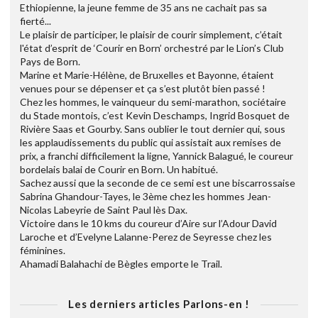
Ethiopienne, la jeune femme de 35 ans ne cachait pas sa
fierté...
Le plaisir de participer, le plaisir de courir simplement, c’était
l'état d’esprit de ‘Courir en Born’ orchestré par le Lion’s Club
Pays de Born.
Marine et Marie-Hélène, de Bruxelles et Bayonne, étaient
venues pour se dépenser et ça s’est plutôt bien passé !
Chez les hommes, le vainqueur du semi-marathon, sociétaire
du Stade montois, c’est Kevin Deschamps, Ingrid Bosquet de
Rivière Saas et Gourby. Sans oublier le tout dernier qui, sous
les applaudissements du public qui assistait aux remises de
prix, a franchi difficilement la ligne, Yannick Balagué, le coureur
bordelais balai de Courir en Born. Un habitué.
Sachez aussi que la seconde de ce semi est une biscarrossaise
Sabrina Ghandour-Tayes, le 3ème chez les hommes Jean-
Nicolas Labeyrie de Saint Paul lès Dax.
Victoire dans le 10 kms du coureur d’Aire sur l’Adour David
Laroche et d’Evelyne Lalanne-Perez de Seyresse chez les
féminines.
Ahamadi Balahachi de Bègles emporte le Trail.
Les derniers articles Parlons-en !