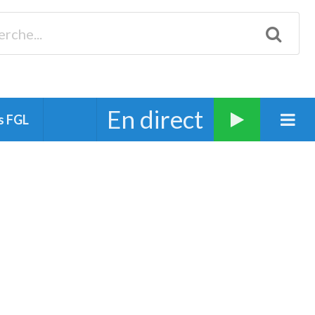
Biscarrosse 98.3 Plages océanes 91.1 Mimizan 93.7 Ste-Eulalie
94.7 Grand Dax 91.9 Soustons 90.1 Mt-de-Marsan
En direct
s FGL