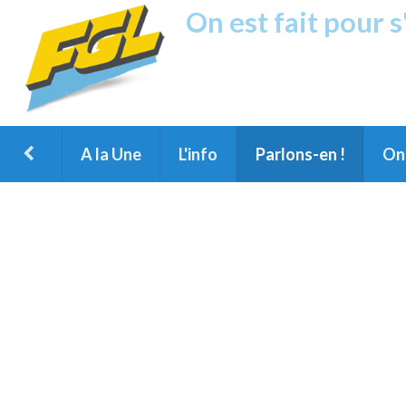
On est fait pour 
Fréquence G
1ère Radio FM du Nord des Landes, 
Montois et du Grand Dax
A la Une
L'info
Parlons-en !
On 