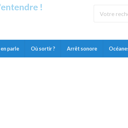
s'entendre !
rands Lacs
89.3 
du Littoral landais, du Marensin, du Pays
en parle
Où sortir ?
Arrêt sonore
Océane