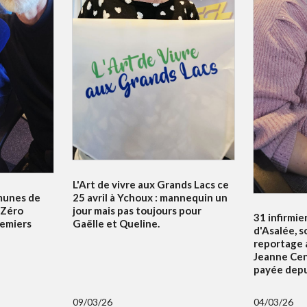
L'Art de vivre aux Grands Lacs ce
unes de
25 avril à Ychoux : mannequin un
e Zéro
jour mais pas toujours pour
31 infirmier
emiers
Gaëlle et Queline.
d'Asalée, s
reportage a
Jeanne Cena
payée depui
09/03/26
04/03/26