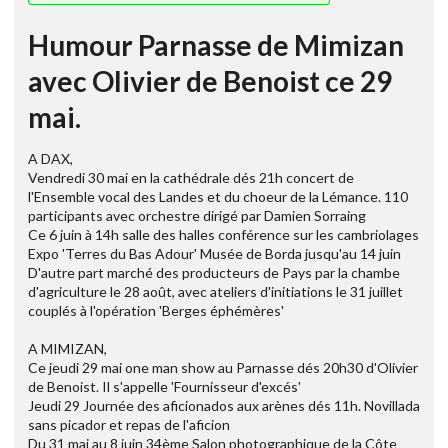
Humour Parnasse de Mimizan
avec Olivier de Benoist ce 29
mai.
A DAX,
Vendredi 30 mai en la cathédrale dés 21h concert de
l'Ensemble vocal des Landes et du choeur de la Lémance. 110
participants avec orchestre dirigé par Damien Sorraing
Ce 6 juin à 14h salle des halles conférence sur les cambriolages
Expo 'Terres du Bas Adour' Musée de Borda jusqu'au 14 juin
D'autre part marché des producteurs de Pays par la chambe
d'agriculture le 28 août, avec ateliers d'initiations le 31 juillet
couplés à l'opération 'Berges éphémères'
A MIMIZAN,
Ce jeudi 29 mai one man show au Parnasse dés 20h30 d'Olivier
de Benoist. Il s'appelle 'Fournisseur d'excés'
Jeudi 29 Journée des aficionados aux arènes dés 11h. Novillada
sans picador et repas de l'aficion
Du 31 mai au 8 juin 34ème Salon photographique de la Côte