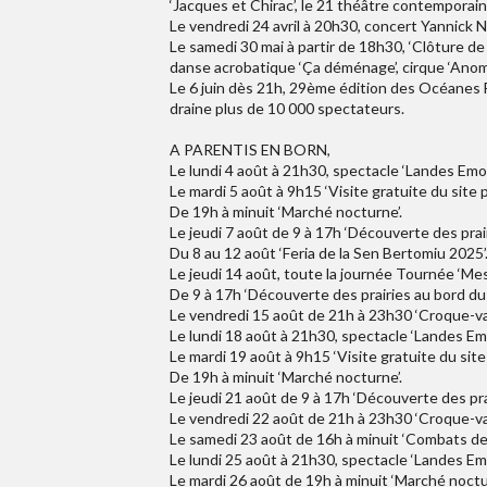
‘Jacques et Chirac’, le 21 théâtre contemporain 
Le vendredi 24 avril à 20h30, concert Yannick No
Le samedi 30 mai à partir de 18h30, ‘Clôture de
danse acrobatique ‘Ça déménage’, cirque ‘Anomie
Le 6 juin dès 21h, 29ème édition des Océanes F
draine plus de 10 000 spectateurs.
A PARENTIS EN BORN,
Le lundi 4 août à 21h30, spectacle ‘Landes Emo
Le mardi 5 août à 9h15 ‘Visite gratuite du site p
De 19h à minuit ‘Marché nocturne’.
Le jeudi 7 août de 9 à 17h ‘Découverte des prair
Du 8 au 12 août ‘Feria de la Sen Bertomiu 2025’
Le jeudi 14 août, toute la journée Tournée ‘Me
De 9 à 17h ‘Découverte des prairies au bord du l
Le vendredi 15 août de 21h à 23h30 ‘Croque-va
Le lundi 18 août à 21h30, spectacle ‘Landes Em
Le mardi 19 août à 9h15 ‘Visite gratuite du site 
De 19h à minuit ‘Marché nocturne’.
Le jeudi 21 août de 9 à 17h ‘Découverte des prai
Le vendredi 22 août de 21h à 23h30 ‘Croque-va
Le samedi 23 août de 16h à minuit ‘Combats d
Le lundi 25 août à 21h30, spectacle ‘Landes Em
Le mardi 26 août de 19h à minuit ‘Marché noctu