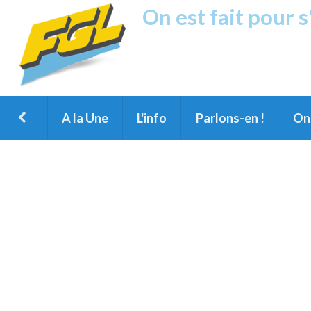
On est fait pour 
Fréquence G
1ère Radio FM du Nord des Landes, 
Montois et du Grand Dax
A la Une
L'info
Parlons-en !
On 