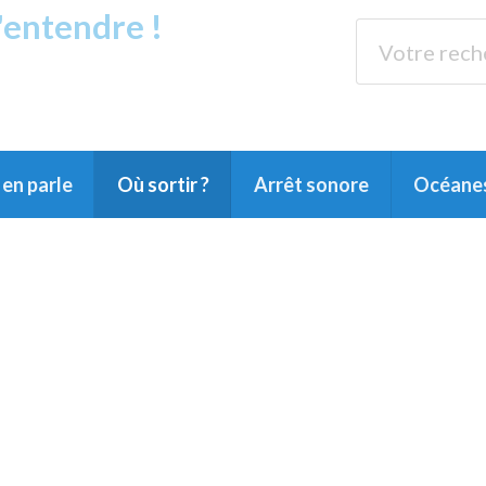
s'entendre !
rands Lacs
89.3 
du Littoral landais, du Marensin, du Pays
en parle
Où sortir ?
Arrêt sonore
Océane