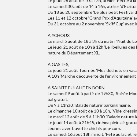
Le jeudi 28 août de 10 à 12h, atelier ‘Pêche à 
Le samedi 30 août de 14 à 16h, atelier ‘d’Ecrit
Du 18 au 20 septembre ‘Le plus petit Festival d
Les 11 et 12 octobre ‘Grand Prix d’Aquitaine’ a
Du 31 octobre au 2 novembre ‘Skiff Cup’ avec l
A YCHOUX,
Le mardi 5 août de 18 à 3h du matin, ‘Nuit du Lot
Le jeudi 21 août de 10h à 12h ‘Le libellules des
nature du Département XL.
A GASTES,
Le jeudi 21 août Tournée ‘Mes déchets en vaca
A 10h ‘Marche découverte de l’environnement à
A SAINTE EULALIE EN BORN,
Le samedi 9 août à partir de 19h30, ‘Soirée Mo
bal gratuit.
De 9 à 11h30, ‘Balade nature’ parking mairie.
Le dimanche 10 août de 10 à 18h, ‘Vide-dressing
Le mardi 12 août de 9 à 11h30, ‘Balade nature à
Le jeudi 14 août à 21h45, cinéma plein air gratui
Jeunes avec buvette chichis pop-corn.
Le samedi 16 août 18h minuit, ‘Fête au lac et r