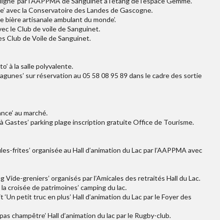
la ligne’ par l’AAPPMA de Sanguinet à l’étang de l’espace Gemme.
ure’ avec la Conservatoire des Landes de Gascogne.
e bière artisanale ambulant du monde’.
vec le Club de voile de Sanguinet.
es Club de Voile de Sanguinet.
o’ à la salle polyvalente.
 lagunes’ sur réservation au 05 58 08 95 89 dans le cadre des sortie
nce’ au marché.
 Gastes’ parking plage inscription gratuite Office de Tourisme.
ules-frites’ organisée au Hall d’animation du Lac par l’AAPPMA avec
 Vide-greniers’ organisés par l’Amicales des retraités Hall du Lac.
 la croisée de patrimoines’ camping du lac.
t ‘Un petit truc en plus’ Hall d’animation du Lac par le Foyer des
epas champêtre’ Hall d’animation du lac par le Rugby-club.