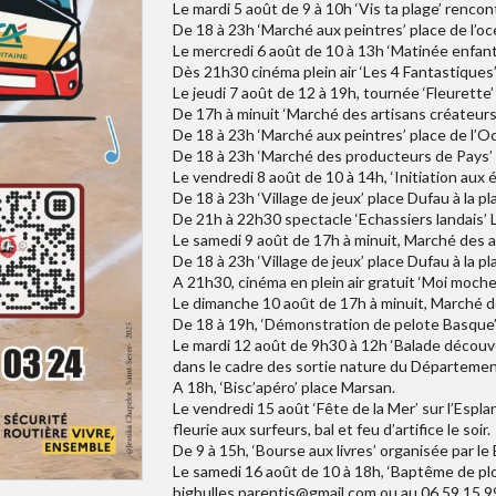
Le mardi 5 août de 9 à 10h ‘Vis ta plage’ renco
De 18 à 23h ‘Marché aux peintres’ place de l’oc
Le mercredi 6 août de 10 à 13h ‘Matinée enfant
Dès 21h30 cinéma plein air ‘Les 4 Fantastiques’
Le jeudi 7 août de 12 à 19h, tournée ‘Fleurette
De 17h à minuit ‘Marché des artisans créateurs’
De 18 à 23h ‘Marché aux peintres’ place de l’O
De 18 à 23h ‘Marché des producteurs de Pays’ 
Le vendredi 8 août de 10 à 14h, ‘Initiation aux 
De 18 à 23h ‘Village de jeux’ place Dufau à la pl
De 21h à 22h30 spectacle ‘Echassiers landais’ 
Le samedi 9 août de 17h à minuit, Marché des ar
De 18 à 23h ‘Village de jeux’ place Dufau à la pl
A 21h30, cinéma en plein air gratuit ‘Moi moche 
Le dimanche 10 août de 17h à minuit, Marché de
De 18 à 19h, ‘Démonstration de pelote Basque’ 
Le mardi 12 août de 9h30 à 12h ‘Balade découv
dans le cadre des sortie nature du Départemen
A 18h, ‘Bisc’apéro’ place Marsan.
Le vendredi 15 août ‘Fête de la Mer’ sur l’Espl
fleurie aux surfeurs, bal et feu d’artifice le soir.
De 9 à 15h, ‘Bourse aux livres’ organisée par le 
Le samedi 16 août de 10 à 18h, ‘Baptême de pl
bigbulles.parentis@gmail.com ou au 06 59 15 9