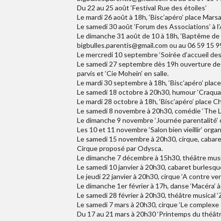
Du 22 au 25 août ‘Festival Rue des étoiles’
Le mardi 26 août à 18h, ‘Bisc’apéro’ place Marsa
Le samedi 30 août ‘Forum des Associations’ à l
Le dimanche 31 août de 10 à 18h, ‘Baptême de 
bigbulles.parentis@gmail.com ou au 06 59 15 9
Le mercredi 10 septembre ‘Soirée d’accueil des
Le samedi 27 septembre dès 19h ouverture de sa
parvis et ‘Cie Mohein’ en salle.
Le mardi 30 septembre à 18h, ‘Bisc’apéro’ plac
Le samedi 18 octobre à 20h30, humour ‘Craquag
Le mardi 28 octobre à 18h, ‘Bisc’apéro’ place Ch
Le samedi 8 novembre à 20h30, comédie ‘The Lo
Le dimanche 9 novembre ‘Journée parentalité’ 
Les 10 et 11 novembre ‘Salon bien vieillir’ orga
Le samedi 15 novembre à 20h30, cirque, cabaret, 
Cirque proposé par Odysca.
Le dimanche 7 décembre à 15h30, théâtre music
Le samedi 10 janvier à 20h30, cabaret burlesque
Le jeudi 22 janvier à 20h30, cirque ‘A contre v
Le dimanche 1er février à 17h, danse ‘Macéra’ à
Le samedi 28 février à 20h30, théâtre musical ‘Z
Le samedi 7 mars à 20h30, cirque ‘Le complexe 
Du 17 au 21 mars à 20h30 ‘Printemps du théâtre’,