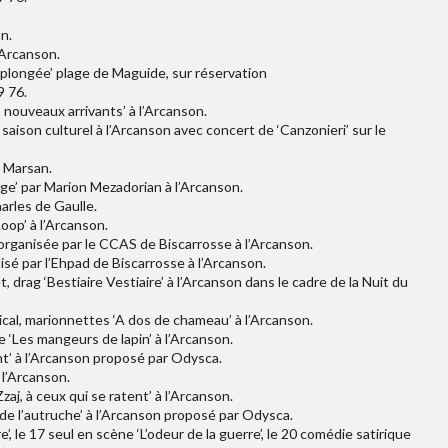
n.
’Arcanson.
plongée’ plage de Maguide, sur réservation
9 76.
 nouveaux arrivants’ à l’Arcanson.
ison culturel à l’Arcanson avec concert de ‘Canzonieri’ sur le
e Marsan.
e’ par Marion Mezadorian à l’Arcanson.
arles de Gaulle.
op’ à l’Arcanson.
organisée par le CCAS de Biscarrosse à l’Arcanson.
nisé par l’Ehpad de Biscarrosse à l’Arcanson.
drag ‘Bestiaire Vestiaire’ à l’Arcanson dans le cadre de la Nuit du
al, marionnettes ‘A dos de chameau’ à l’Arcanson.
 ‘Les mangeurs de lapin’ à l’Arcanson.
ent’ à l’Arcanson proposé par Odysca.
 l’Arcanson.
zaj, à ceux qui se ratent’ à l’Arcanson.
de l’autruche’ à l’Arcanson proposé par Odysca.
 le 17 seul en scène ‘L’odeur de la guerre’, le 20 comédie satirique