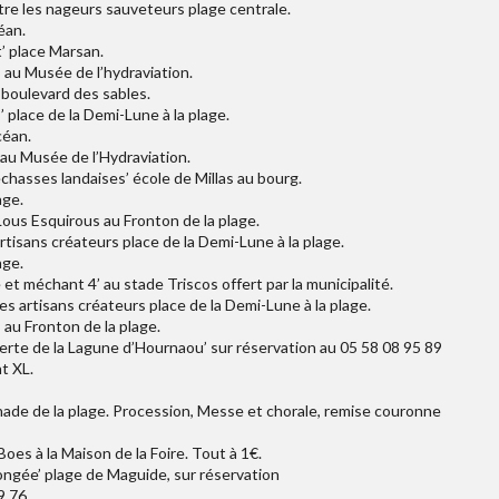
ntre les nageurs sauveteurs plage centrale.
éan.
’ place Marsan.
 au Musée de l’hydraviation.
’ boulevard des sables.
 place de la Demi-Lune à la plage.
céan.
au Musée de l’Hydraviation.
échasses landaises’ école de Millas au bourg.
age.
Lous Esquirous au Fronton de la plage.
tisans créateurs place de la Demi-Lune à la plage.
age.
et méchant 4’ au stade Triscos offert par la municipalité.
s artisans créateurs place de la Demi-Lune à la plage.
au Fronton de la plage.
erte de la Lagune d’Hournaou’ sur réservation au 05 58 08 95 89
t XL.
anade de la plage. Procession, Messe et chorale, remise couronne
Boes à la Maison de la Foire. Tout à 1€.
ongée’ plage de Maguide, sur réservation
9 76.