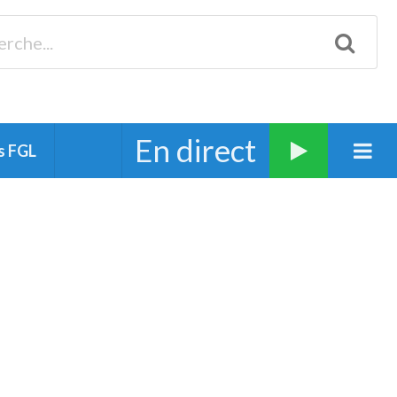
Biscarrosse 98.3 Plages océanes 91.1 Mimizan 93.7 Ste-Eulalie
94.7 Grand Dax 91.9 Soustons 90.1 Mt-de-Marsan
En direct
s FGL