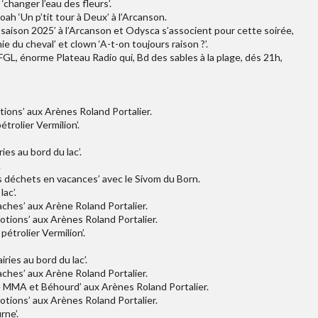
‘changer l’eau des fleurs’.
ah ‘Un p’tit tour à Deux’ à l’Arcanson.
 saison 2025’ à l’Arcanson et Odysca s’associent pour cette soirée,
 du cheval’ et clown ‘A-t-on toujours raison ?’.
GL, énorme Plateau Radio qui, Bd des sables à la plage, dés 21h,
tions’ aux Arènes Roland Portalier.
étrolier Vermilion’.
ies au bord du lac’.
.
s déchets en vacances’ avec le Sivom du Born.
ac’.
ches’ aux Arène Roland Portalier.
otions’ aux Arènes Roland Portalier.
pétrolier Vermilion’.
ries au bord du lac’.
ches’ aux Arène Roland Portalier.
e MMA et Béhourd’ aux Arènes Roland Portalier.
otions’ aux Arènes Roland Portalier.
rne’.