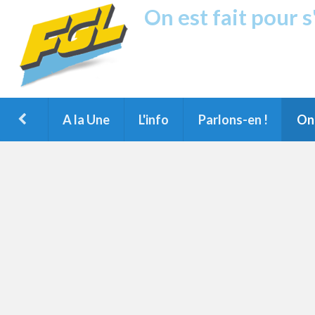
On est fait pour 
Fréquence G
1ère Radio FM du Nord des Landes, 
Montois et du Grand Dax
A la Une
L'info
Parlons-en !
On 