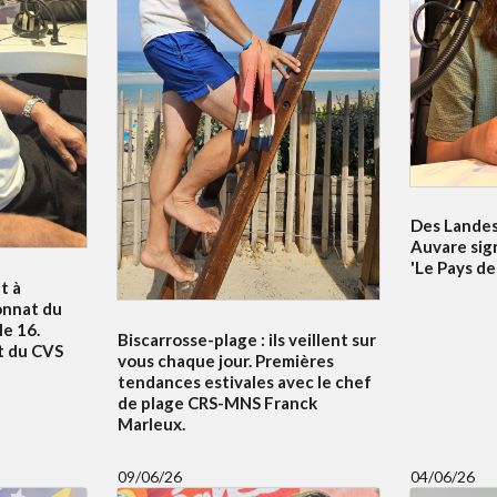
Des Landes 
Auvare sig
'Le Pays de
t à
onnat du
e 16.
Biscarrosse-plage : ils veillent sur
t du CVS
vous chaque jour. Premières
tendances estivales avec le chef
de plage CRS-MNS Franck
Marleux.
09/06/26
04/06/26