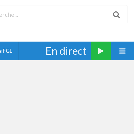
Biscarrosse 98.3 Plages océanes 91.1 Mimizan 93.7 Ste-Eulalie
94.7 Grand Dax 91.9 Soustons 90.1 Mt-de-Marsan
En direct
s FGL