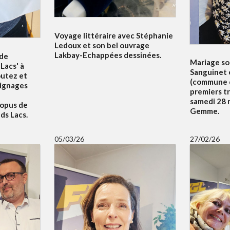
Voyage littéraire avec Stéphanie
Ledoux et son bel ouvrage
Lakbay-Echappées dessinées.
 de
Mariage sol
Lacs' à
Sanguinet 
outez et
(commune d
oignages
premiers t
samedi 28 m
 opus de
Gemme.
ds Lacs.
05/03/26
27/02/26