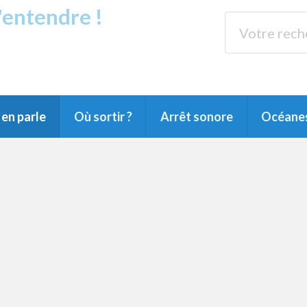
s'entendre !
rands Lacs
89.3 
du Littoral landais, du Marensin, du Pays
en parle
Où sortir ?
Arrêt sonore
Océane