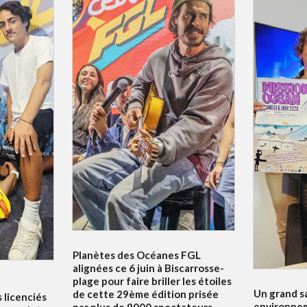
Planètes des Océanes FGL
alignées ce 6 juin à Biscarrosse-
plage pour faire briller les étoiles
Un grand s
de cette 29ème édition prisée
s licenciés
environnem
par plus de 9000 spectateurs.