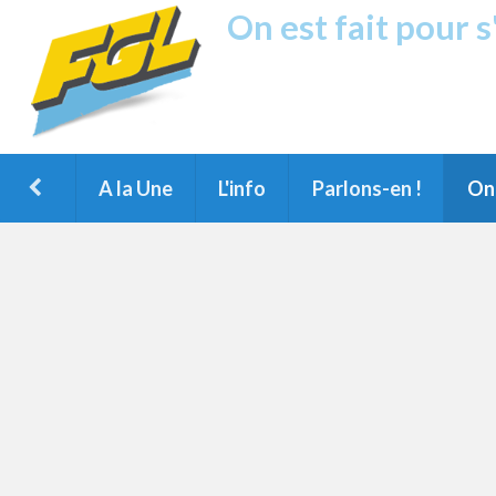
On est fait pour 
Fréquence G
1ère Radio FM du Nord des Landes, 
Montois et du Grand Dax
A la Une
L'info
Parlons-en !
On 