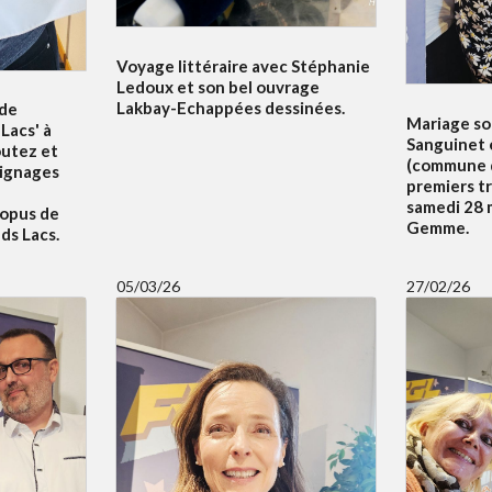
Voyage littéraire avec Stéphanie
Ledoux et son bel ouvrage
Lakbay-Echappées dessinées.
 de
Mariage sol
Lacs' à
Sanguinet 
outez et
(commune d
oignages
premiers t
samedi 28 m
 opus de
Gemme.
ds Lacs.
05/03/26
27/02/26