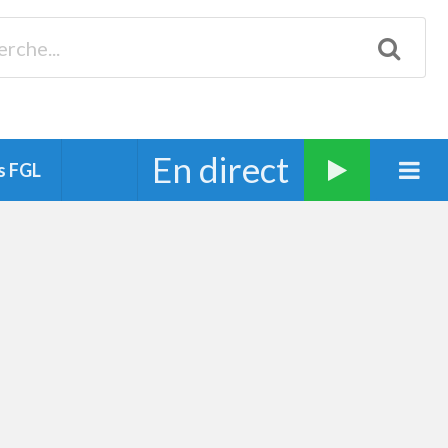
Biscarrosse 98.3 Plages océanes 91.1 Mimizan 93.7 Ste-Eulalie
94.7 Grand Dax 91.9 Soustons 90.1 Mt-de-Marsan
En direct
s FGL