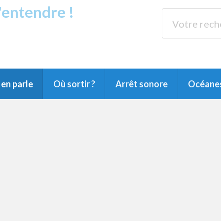
s'entendre !
rands Lacs
89.3 
du Littoral landais, du Marensin, du Pays
en parle
Où sortir ?
Arrêt sonore
Océane