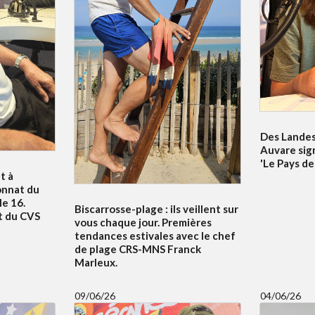
Des Landes 
Auvare sig
'Le Pays de
t à
onnat du
e 16.
Biscarrosse-plage : ils veillent sur
t du CVS
vous chaque jour. Premières
tendances estivales avec le chef
de plage CRS-MNS Franck
Marleux.
09/06/26
04/06/26