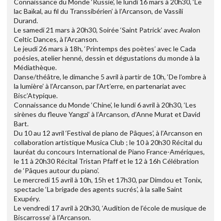
Connaissance du Monde ‘Russie’, le lundi 16 mars à 20h30, ‘Le
lac Baïkal, au fil du Transsibérien’ à l’Arcanson, de Vassili
Durand.
Le samedi 21 mars à 20h30, Soirée ‘Saint Patrick’ avec Avalon
Celtic Dances, à l’Arcanson.
Le jeudi 26 mars à 18h, ‘Printemps des poètes’ avec le Cada
poésies, atelier henné, dessin et dégustations du monde à la
Médiathèque.
Danse/théâtre, le dimanche 5 avril à partir de 10h, ‘De l’ombre à
la lumière’ à l’Arcanson, par l’Art’erre, en partenariat avec
Bisc’Atypique.
Connaissance du Monde ‘Chine’, le lundi 6 avril à 20h30, ‘Les
sirènes du fleuve Yangzi’ à l’Arcanson, d’Anne Murat et David
Bart.
Du 10 au 12 avril ‘Festival de piano de Pâques’, à l’Arcanson en
collaboration artistique Musica Club ; le 10 à 20h30 Récital du
lauréat du concours International de Piano France-Amériques,
le 11 à 20h30 Récital Tristan Pfaff et le 12 à 16h Célébration
de ‘Pâques autour du piano’.
Le mercredi 15 avril à 10h, 15h et 17h30, par Dimdou et Tonix,
spectacle ‘La brigade des agents sucrés’, à la salle Saint
Exupéry.
Le vendredi 17 avril à 20h30, ‘Audition de l’école de musique de
Biscarrosse’ à l’Arcanson.