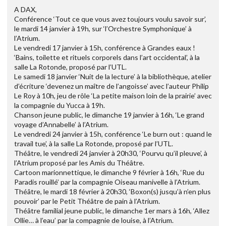
A DAX,
Conférence ‘Tout ce que vous avez toujours voulu savoir sur’,
le mardi 14 janvier à 19h, sur ‘l’Orchestre Symphonique’ à
l’Atrium.
Le vendredi 17 janvier à 15h, conférence à Grandes eaux !
‘Bains, toilette et rituels corporels dans l’art occidental’, à la
salle La Rotonde, proposé par l’UTL.
Le samedi 18 janvier ‘Nuit de la lecture’ à la bibliothèque, atelier
d’écriture ‘devenez un maître de l’angoisse’ avec l’auteur Philip
Le Roy à 10h, jeu de rôle ‘La petite maison loin de la prairie’ avec
la compagnie du Yucca à 19h.
Chanson jeune public, le dimanche 19 janvier à 16h, ‘Le grand
voyage d’Annabelle’ à l’Atrium.
Le vendredi 24 janvier à 15h, conférence ‘Le burn out : quand le
travail tue’, à la salle La Rotonde, proposé par l’UTL.
Théâtre, le vendredi 24 janvier à 20h30, ‘Pourvu qu’il pleuve’, à
l’Atrium proposé par les Amis du Théâtre.
Cartoon marionnettique, le dimanche 9 février à 16h, ‘Rue du
Paradis rouillé’ par la compagnie Oiseau manivelle à l’Atrium.
Théâtre, le mardi 18 février à 20h30, ‘Boxon(s) jusqu’à n’en plus
pouvoir’ par le Petit Théâtre de pain à l’Atrium.
Théâtre familial jeune public, le dimanche 1er mars à 16h, ‘Allez
Ollie… à l’eau’ par la compagnie de louise, à l’Atrium.