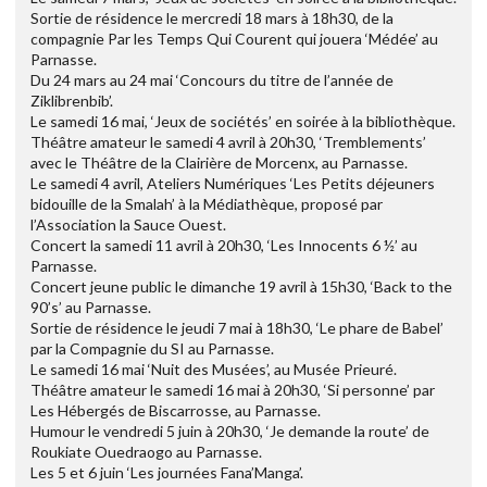
Sortie de résidence le mercredi 18 mars à 18h30, de la
compagnie Par les Temps Qui Courent qui jouera ‘Médée’ au
Parnasse.
Du 24 mars au 24 mai ‘Concours du titre de l’année de
Ziklibrenbib’.
Le samedi 16 mai, ‘Jeux de sociétés’ en soirée à la bibliothèque.
Théâtre amateur le samedi 4 avril à 20h30, ‘Tremblements’
avec le Théâtre de la Clairière de Morcenx, au Parnasse.
Le samedi 4 avril, Ateliers Numériques ‘Les Petits déjeuners
bidouille de la Smalah’ à la Médiathèque, proposé par
l’Association la Sauce Ouest.
Concert la samedi 11 avril à 20h30, ‘Les Innocents 6 ½’ au
Parnasse.
Concert jeune public le dimanche 19 avril à 15h30, ‘Back to the
90’s’ au Parnasse.
Sortie de résidence le jeudi 7 mai à 18h30, ‘Le phare de Babel’
par la Compagnie du SI au Parnasse.
Le samedi 16 mai ‘Nuit des Musées’, au Musée Prieuré.
Théâtre amateur le samedi 16 mai à 20h30, ‘Si personne’ par
Les Hébergés de Biscarrosse, au Parnasse.
Humour le vendredi 5 juin à 20h30, ‘Je demande la route’ de
Roukiate Ouedraogo au Parnasse.
Les 5 et 6 juin ‘Les journées Fana’Manga’.