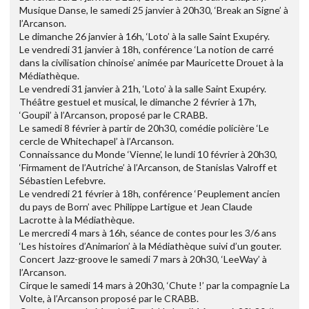
Musique Danse, le samedi 25 janvier à 20h30, ‘Break an Signe’ à
l’Arcanson.
Le dimanche 26 janvier à 16h, ‘Loto’ à la salle Saint Exupéry.
Le vendredi 31 janvier à 18h, conférence ‘La notion de carré
dans la civilisation chinoise’ animée par Mauricette Drouet à la
Médiathèque.
Le vendredi 31 janvier à 21h, ‘Loto’ à la salle Saint Exupéry.
Théâtre gestuel et musical, le dimanche 2 février à 17h,
‘Goupil’ à l’Arcanson, proposé par le CRABB.
Le samedi 8 février à partir de 20h30, comédie policière ‘Le
cercle de Whitechapel’ à l’Arcanson.
Connaissance du Monde ‘Vienne’, le lundi 10 février à 20h30,
‘Firmament de l’Autriche’ à l’Arcanson, de Stanislas Valroff et
Sébastien Lefebvre.
Le vendredi 21 février à 18h, conférence ‘Peuplement ancien
du pays de Born’ avec Philippe Lartigue et Jean Claude
Lacrotte à la Médiathèque.
Le mercredi 4 mars à 16h, séance de contes pour les 3/6 ans
‘Les histoires d’Animarion’ à la Médiathèque suivi d’un gouter.
Concert Jazz-groove le samedi 7 mars à 20h30, ‘LeeWay’ à
l’Arcanson.
Cirque le samedi 14 mars à 20h30, ‘Chute !’ par la compagnie La
Volte, à l’Arcanson proposé par le CRABB.