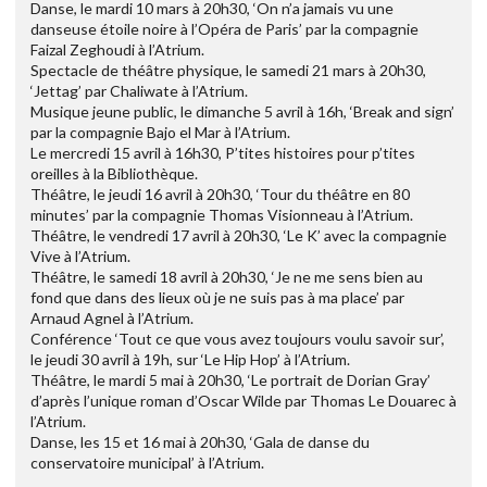
Danse, le mardi 10 mars à 20h30, ‘On n’a jamais vu une
danseuse étoile noire à l’Opéra de Paris’ par la compagnie
Faizal Zeghoudi à l’Atrium.
Spectacle de théâtre physique, le samedi 21 mars à 20h30,
‘Jettag’ par Chaliwate à l’Atrium.
Musique jeune public, le dimanche 5 avril à 16h, ‘Break and sign’
par la compagnie Bajo el Mar à l’Atrium.
Le mercredi 15 avril à 16h30, P’tites histoires pour p’tites
oreilles à la Bibliothèque.
Théâtre, le jeudi 16 avril à 20h30, ‘Tour du théâtre en 80
minutes’ par la compagnie Thomas Visionneau à l’Atrium.
Théâtre, le vendredi 17 avril à 20h30, ‘Le K’ avec la compagnie
Vive à l’Atrium.
Théâtre, le samedi 18 avril à 20h30, ‘Je ne me sens bien au
fond que dans des lieux où je ne suis pas à ma place’ par
Arnaud Agnel à l’Atrium.
Conférence ‘Tout ce que vous avez toujours voulu savoir sur’,
le jeudi 30 avril à 19h, sur ‘Le Hip Hop’ à l’Atrium.
Théâtre, le mardi 5 mai à 20h30, ‘Le portrait de Dorian Gray’
d’après l’unique roman d’Oscar Wilde par Thomas Le Douarec à
l’Atrium.
Danse, les 15 et 16 mai à 20h30, ‘Gala de danse du
conservatoire municipal’ à l’Atrium.