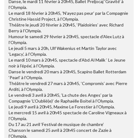
Danse, le mardi 11 février à 20h45, Ballet Preljocaj ‘Gravité’ à
l’Olympia.
Le mardi 18 février à 20h45, ‘N’ayez pas peur’ par la Compagnie
Christine Hassid Project, à l’Olympia.
Théâtre le jeudi 20 février à 20h45, ‘Plaidoiries’ avec Richard
Berry à l’Olympia.
Humour le samedi 29 février à 20h45, spectacle d’Alex Lutz à
l’Olympia.
Le jeudi 5 mars à 20h, Ulf Wakenius et Martin Taylor avec
‘Legacy’, à l’Olympia.
Le mardi 10 mars à 20h45, spectacle d’Abd Al Malik ‘ Le Jeune
noir à l’épée’, à l’Olympia.
Danse le vendredi 20 mars à 20h45, Scapino Ballet Rotterdam
‘Pearl’ à l’Olympia.
Théâtre le vendredi 27 mars à 20h45, ‘Compromis’ avec Pierre
Arditi, à l’Olympia.
Le vendredi 3 avril à 20h45, ‘La chute des Anges’ par la
Compagnie ‘L’Oublié(e)’ de Raphaëlle Boitel à l’Olympia.
Le jeudi 9 avril à 20h45, Maxime Le Forestier à l’Olympia.
Le mercredi 15 avril à 20h45 spectacle de Caroline Vigneaux à
l’Olympia.
Du 17 au 21 avril ‘Festival de musique de chambre’
Chanson le samedi 25 avril à 20h45 concert de Zazie à
l’Olympia.