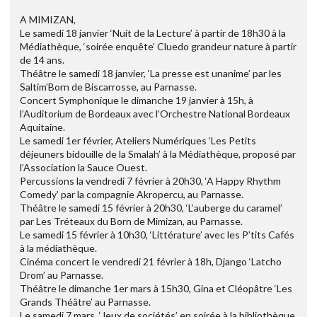
A MIMIZAN,
Le samedi 18 janvier ‘Nuit de la Lecture’ à partir de 18h30 à la
Médiathèque, ‘soirée enquête’ Cluedo grandeur nature à partir
de 14 ans.
Théâtre le samedi 18 janvier, ‘La presse est unanime’ par les
Saltim’Born de Biscarrosse, au Parnasse.
Concert Symphonique le dimanche 19 janvier à 15h, à
l’Auditorium de Bordeaux avec l’Orchestre National Bordeaux
Aquitaine.
Le samedi 1er février, Ateliers Numériques ‘Les Petits
déjeuners bidouille de la Smalah’ à la Médiathèque, proposé par
l’Association la Sauce Ouest.
Percussions la vendredi 7 février à 20h30, ‘A Happy Rhythm
Comedy’ par la compagnie Akropercu, au Parnasse.
Théâtre le samedi 15 février à 20h30, ‘L’auberge du caramel’
par Les Tréteaux du Born de Mimizan, au Parnasse.
Le samedi 15 février à 10h30, ‘Littérature’ avec les P’tits Cafés
à la médiathèque.
Cinéma concert le vendredi 21 février à 18h, Django ‘Latcho
Drom’ au Parnasse.
Théâtre le dimanche 1er mars à 15h30, Gina et Cléopâtre ‘Les
Grands Théâtre’ au Parnasse.
Le samedi 7 mars, ‘Jeux de sociétés’ en soirée à la bibliothèque.