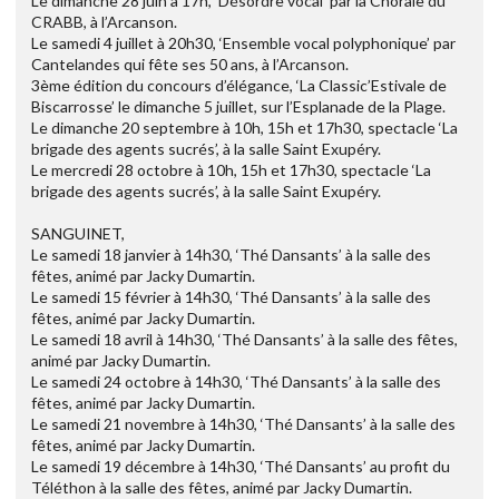
Le dimanche 28 juin à 17h, ‘Désordre vocal’ par la Chorale du
CRABB, à l’Arcanson.
Le samedi 4 juillet à 20h30, ‘Ensemble vocal polyphonique’ par
Cantelandes qui fête ses 50 ans, à l’Arcanson.
3ème édition du concours d’élégance, ‘La Classic’Estivale de
Biscarrosse’ le dimanche 5 juillet, sur l’Esplanade de la Plage.
Le dimanche 20 septembre à 10h, 15h et 17h30, spectacle ‘La
brigade des agents sucrés’, à la salle Saint Exupéry.
Le mercredi 28 octobre à 10h, 15h et 17h30, spectacle ‘La
brigade des agents sucrés’, à la salle Saint Exupéry.
SANGUINET,
Le samedi 18 janvier à 14h30, ‘Thé Dansants’ à la salle des
fêtes, animé par Jacky Dumartin.
Le samedi 15 février à 14h30, ‘Thé Dansants’ à la salle des
fêtes, animé par Jacky Dumartin.
Le samedi 18 avril à 14h30, ‘Thé Dansants’ à la salle des fêtes,
animé par Jacky Dumartin.
Le samedi 24 octobre à 14h30, ‘Thé Dansants’ à la salle des
fêtes, animé par Jacky Dumartin.
Le samedi 21 novembre à 14h30, ‘Thé Dansants’ à la salle des
fêtes, animé par Jacky Dumartin.
Le samedi 19 décembre à 14h30, ‘Thé Dansants’ au profit du
Téléthon à la salle des fêtes, animé par Jacky Dumartin.