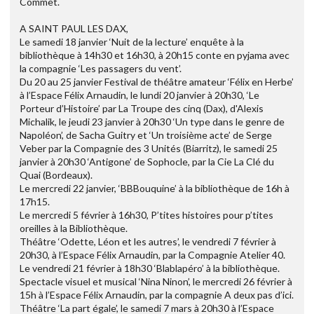
Commet.
A SAINT PAUL LES DAX,
Le samedi 18 janvier ‘Nuit de la lecture’ enquête à la
bibliothèque à 14h30 et 16h30, à 20h15 conte en pyjama avec
la compagnie ‘Les passagers du vent’.
Du 20 au 25 janvier Festival de théâtre amateur ‘Félix en Herbe’
à l’Espace Félix Arnaudin, le lundi 20 janvier à 20h30, ‘Le
Porteur d’Histoire’ par La Troupe des cinq (Dax), d'Alexis
Michalik, le jeudi 23 janvier à 20h30 ‘Un type dans le genre de
Napoléon’, de Sacha Guitry et ‘Un troisième acte’ de Serge
Veber par la Compagnie des 3 Unités (Biarritz), le samedi 25
janvier à 20h30 ‘Antigone’ de Sophocle, par la Cie La Clé du
Quai (Bordeaux).
Le mercredi 22 janvier, ‘BBBouquine’ à la bibliothèque de 16h à
17h15.
Le mercredi 5 février à 16h30, P’tites histoires pour p’tites
oreilles à la Bibliothèque.
Théâtre ‘Odette, Léon et les autres’, le vendredi 7 février à
20h30, à l’Espace Félix Arnaudin, par la Compagnie Atelier 40.
Le vendredi 21 février à 18h30 ‘Blablapéro’ à la bibliothèque.
Spectacle visuel et musical ‘Nina Ninon’, le mercredi 26 février à
15h à l’Espace Félix Arnaudin, par la compagnie A deux pas d’ici.
Théâtre ‘La part égale’, le samedi 7 mars à 20h30 à l’Espace