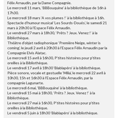
Félix Arnaudin, par la Dame Compagnie.
Le mercredi 11 mars, ‘BBBouquine’ à la bibliothèque de 16h à
17h30.
Le mercredi 18 mars ‘A vos plumes !’ à la bibliothèque à 16h.
Spectacle d’humour musical ‘Les Sourds-Doués’, le samedi 21
mars à 20h30 à l’Espace Félix Arnaudin.
Le vendredi 27 mars à 18h30, ‘Prêts ? Jeux. Venez !’ à la
Bibliothèque.
Théâtre d’objet radiophonique ‘Première Neige, winter is
coming’, le jeudi 2 avril à 20h30 à l’Espace Félix Arnaudin par la
Compagnie Elvis Alatac.
Le mercredi 15 avril à 16h30, P’tites histoires pour p’tites
oreilles à la Bibliothèque.
Le vendredi 17 avril à 18h30 ‘Blablapéro’ à la bibliothèque.
Pièce sonore, vocale et gestuelle ‘Milia’, le mercredi 22 avril à
10h30, 15h et 16h30 à l’Espace Félix Arnaudin, par la
compagnie Lagunarte.
Le mercredi 6 mai, ‘BBBouquine’ à la bibliothèque.
Le vendredi 15 mai à 18h30, ‘Prêts ? Jeux. Venez !’ à la
Bibliothèque.
Le mercredi 27 mai à 16h30, P’tites histoires pour p’tites
oreilles à la Bibliothèque.
Le vendredi 5 juin à 18h30 ‘Blablapéro’ à la bibliothèque.