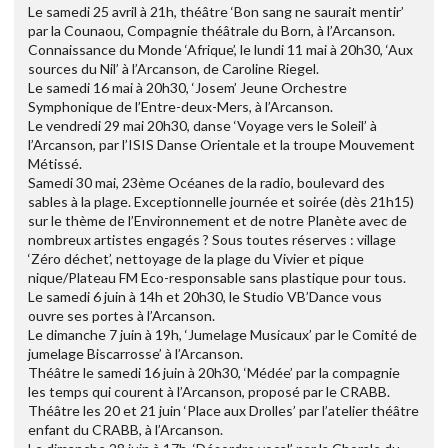
Le samedi 25 avril à 21h, théâtre ‘Bon sang ne saurait mentir’
par la Counaou, Compagnie théâtrale du Born, à l’Arcanson.
Connaissance du Monde ‘Afrique’, le lundi 11 mai à 20h30, ‘Aux
sources du Nil’ à l’Arcanson, de Caroline Riegel.
Le samedi 16 mai à 20h30, ‘Josem’ Jeune Orchestre
Symphonique de l’Entre-deux-Mers, à l’Arcanson.
Le vendredi 29 mai 20h30, danse ‘Voyage vers le Soleil’ à
l’Arcanson, par l’ISIS Danse Orientale et la troupe Mouvement
Métissé.
Samedi 30 mai, 23ème Océanes de la radio, boulevard des
sables à la plage. Exceptionnelle journée et soirée (dès 21h15)
sur le thème de l’Environnement et de notre Planète avec de
nombreux artistes engagés ? Sous toutes réserves : village
‘Zéro déchet’, nettoyage de la plage du Vivier et pique
nique/Plateau FM Eco-responsable sans plastique pour tous.
Le samedi 6 juin à 14h et 20h30, le Studio VB’Dance vous
ouvre ses portes à l’Arcanson.
Le dimanche 7 juin à 19h, ‘Jumelage Musicaux’ par le Comité de
jumelage Biscarrosse’ à l’Arcanson.
Théâtre le samedi 16 juin à 20h30, ‘Médée’ par la compagnie
les temps qui courent à l’Arcanson, proposé par le CRABB.
Théâtre les 20 et 21 juin ‘Place aux Drolles’ par l’atelier théâtre
enfant du CRABB, à l’Arcanson.