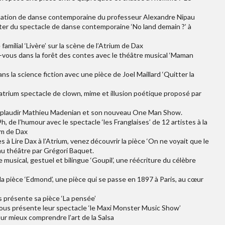
nimation de danse contemporaine du professeur Alexandre Nipau
ter du spectacle de danse contemporaine ‘No land demain ?’ à
amilial ‘Livère’ sur la scène de l’Atrium de Dax
z-vous dans la forêt des contes avec le théâtre musical ‘Maman
ns la science fiction avec une pièce de Joel Maillard ‘Quitter la
’atrium spectacle de clown, mime et illusion poétique proposé par
 applaudir Mathieu Madenian et son nouveau One Man Show.
h, de l’humour avec le spectacle ‘les Franglaises’ de 12 artistes à la
um de Dax
 à Lire Dax à l’Atrium, venez découvrir la pièce ‘On ne voyait que le
u théâtre par Grégori Baquet.
e musical, gestuel et bilingue ‘Goupil’, une réécriture du célèbre
la pièce ‘Edmond’, une pièce qui se passe en 1897 à Paris, au cœur
s présente sa pièce ‘La pensée’
 vous présente leur spectacle ‘le Maxi Monster Music Show’
ur mieux comprendre l’art de la Salsa