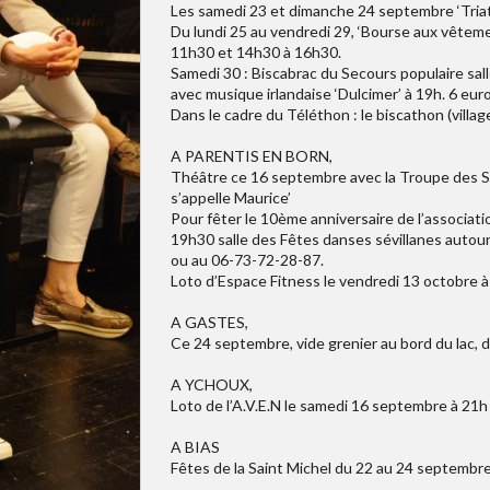
Les samedi 23 et dimanche 24 septembre ‘Triat
Du lundi 25 au vendredi 29, ‘Bourse aux vêteme
11h30 et 14h30 à 16h30.
Samedi 30 : Biscabrac du Secours populaire sal
avec musique irlandaise ‘Dulcimer’ à 19h. 6 euro
Dans le cadre du Téléthon : le biscathon (villa
A PARENTIS EN BORN,
Théâtre ce 16 septembre avec la Troupe des Sa
s’appelle Maurice’
Pour fêter le 10ème anniversaire de l’associat
19h30 salle des Fêtes danses sévillanes autour d
ou au 06-73-72-28-87.
Loto d’Espace Fitness le vendredi 13 octobre à
A GASTES,
Ce 24 septembre, vide grenier au bord du lac, d
A YCHOUX,
Loto de l’A.V.E.N le samedi 16 septembre à 21h 
A BIAS
Fêtes de la Saint Michel du 22 au 24 septembre