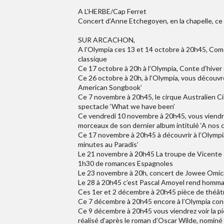
A L’HERBE/Cap Ferret
Concert d’Anne Etchegoyen, en la chapelle, ce
SUR ARCACHON,
A l’Olympia ces 13 et 14 octobre à 20h45, Com
classique
Ce 17 octobre à 20h à l’Olympia, Conte d’hive
Ce 26 octobre à 20h, à l’Olympia, vous découvre
American Songbook’
Ce 7 novembre à 20h45, le cirque Australien C
spectacle ‘What we have been’
Ce vendredi 10 novembre à 20h45, vous viendrez 
morceaux de son dernier album intitulé ‘A nos 
Ce 17 novembre à 20h45 à découvrir à l’Olympia 
minutes au Paradis’
Le 21 novembre à 20h45 La troupe de Vicente P
1h30 de romances Espagnoles
Le 23 novembre à 20h, concert de Jowee Omicil
Le 28 à 20h45 c’est Pascal Amoyel rend hommag
Ces 1er et 2 décembre à 20h45 pièce de théâtr
Ce 7 décembre à 20h45 encore à l’Olympia con
Ce 9 décembre à 20h45 vous viendrez voir la piè
réalisé d’après le roman d’Oscar Wilde, nominé