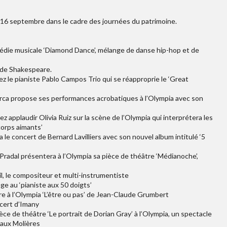
 16 septembre dans le cadre des journées du patrimoine.
édie musicale ‘Diamond Dance’, mélange de danse hip-hop et de
r de Shakespeare.
z le pianiste Pablo Campos Trio qui se réapproprie le ‘Great
irca propose ses performances acrobatiques à l’Olympia avec son
applaudir Olivia Ruiz sur la scène de l’Olympia qui interprétera les
corps aimants’
le concert de Bernard Lavilliers avec son nouvel album intitulé ‘5
radal présentera à l’Olympia sa pièce de théâtre ‘Médianoche’,
, le compositeur et multi-instrumentiste
e au ‘pianiste aux 50 doigts’
e à l’Olympia ‘L’être ou pas’ de Jean-Claude Grumbert
cert d’Imany
ce de théâtre ‘Le portrait de Dorian Gray’ à l’Olympia, un spectacle
 aux Molières