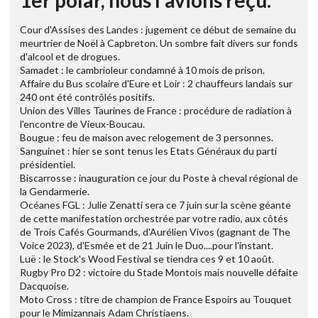
Cour d'Assises des Landes : jugement ce début de semaine du
meurtrier de Noël à Capbreton. Un sombre fait divers sur fonds
d'alcool et de drogues.
Samadet : le cambrioleur condamné à 10 mois de prison.
Affaire du Bus scolaire d'Eure et Loir : 2 chauffeurs landais sur
240 ont été contrôlés positifs.
Union des Villes Taurines de France : procédure de radiation à
l'encontre de Vieux-Boucau.
Bougue : feu de maison avec relogement de 3 personnes.
Sanguinet : hier se sont tenus les Etats Généraux du parti
présidentiel.
Biscarrosse : inauguration ce jour du Poste à cheval régional de
la Gendarmerie.
Océanes FGL : Julie Zenatti sera ce 7 juin sur la scène géante
de cette manifestation orchestrée par votre radio, aux côtés
de Trois Cafés Gourmands, d'Aurélien Vivos (gagnant de The
Voice 2023), d'Esmée et de 21 Juin le Duo....pour l'instant.
Luë : le Stock's Wood Festival se tiendra ces 9 et 10 août.
Rugby Pro D2 : victoire du Stade Montois mais nouvelle défaite
Dacquoise.
Moto Cross : titre de champion de France Espoirs au Touquet
pour le Mimizannais Adam Christiaens.