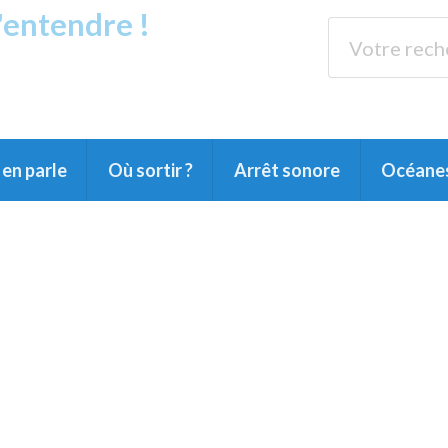
s'entendre !
rands Lacs
89.3 
du Littoral landais, du Marensin, du Pays
en parle
Où sortir ?
Arrêt sonore
Océane