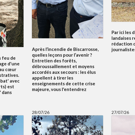
Par ici les 
landaises r
rédaction 
Après l’incendie de Biscarrosse,
journalistes
quelles leçons pour l’avenir ?
s feu de
Entretien des forêts,
nage d'une
débroussaillement et moyens
 au cœur
accordés aux secours : les élus
tratives.
appellent à tirer les
mbat' avec
enseignements de cette crise
ts) est
majeure, vous l'entendrez
' dans
28/07/26
27/07/26