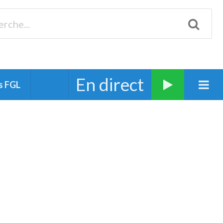
Biscarrosse 98.3 Plages océanes 91.1 Mimizan 93.7 Ste-Eulalie
94.7 Grand Dax 91.9 Soustons 90.1 Mt-de-Marsan
En direct
s FGL