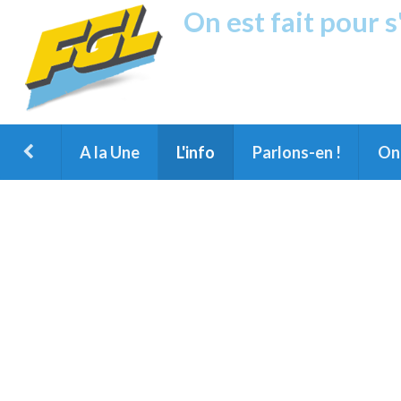
On est fait pour 
Fréquence G
1ère Radio FM du Nord des Landes, 
Montois et du Grand Dax
A la Une
L'info
Parlons-en !
On 