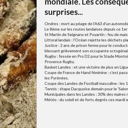
mondiale. Les conséque
surprises...
Ondres : mort au péage de l'A63 d'un automobil
Le 8ème sur les routes landaises depuis ce 1er 
St Martin de Seignanx et Poyartin : feu de mai
Littoral landais : l'Océan rejette les déchets 
Justice : 2 ans de prison ferme pour le conduct
blessant grièvement son occupante octogénai
Rugby : fessée en Pro D2 pour le Stade Montois
Provence Rugby.
Basket Landes : et une victoire de plus en Lig
Coupe de France de Hand féminine : c'est pas
les Pyrénées.
Coupe des Landes de Football masculine : les 1/
Tennis : étape Dacquoise demain pour le 'Salon
Municipales dans les Landes : 30% des maires 
Météo : du soleil et de forts degrés ces mardi 