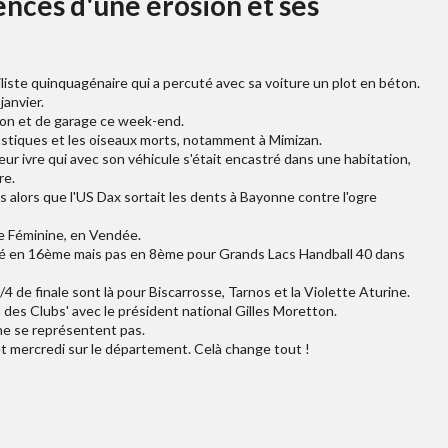
nces d'une érosion et ses
iste quinquagénaire qui a percuté avec sa voiture un plot en béton.
janvier.
son et de garage ce week-end.
plastiques et les oiseaux morts, notamment à Mimizan.
eur ivre qui avec son véhicule s'était encastré dans une habitation,
re.
 alors que l'US Dax sortait les dents à Bayonne contre l'ogre
ue Féminine, en Vendée.
sé en 16ème mais pas en 8ème pour Grands Lacs Handball 40 dans
4 de finale sont là pour Biscarrosse, Tarnos et la Violette Aturine.
 des Clubs' avec le président national Gilles Moretton.
ne se représentent pas.
et mercredi sur le département. Celà change tout !