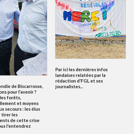
Par ici les dernières infos
landaises relatées par la
rédaction d'FGL et ses
endie de Biscarrosse,
journalistes...
ons pour l’avenir ?
es forêts,
llement et moyens
x secours : les élus
tirer les
nts de cette crise
ous l'entendrez