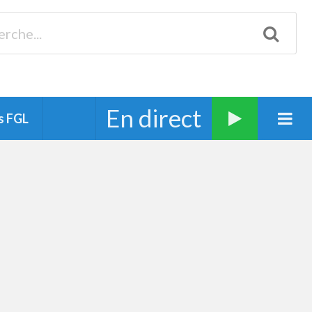
Biscarrosse 98.3 Plages océanes 91.1 Mimizan 93.7 Ste-Eulalie
94.7 Grand Dax 91.9 Soustons 90.1 Mt-de-Marsan
En direct
s FGL