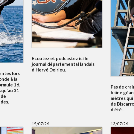
Ecoutez et podcastez ici le
journal départemental landais
d'Hervé Delrieu.
entes lors
nde à la
ormule 16.
Pas de crai
squ'au 31
baïne géan
u de
mètres qui
ndes.
de Biscarr
d'été...
15/07/26
13/07/26