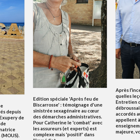
Après l’inc
quelles leç
Edition spéciale 'Après feu de
Entretien d
Biscarrosse' : témoignage d'une
le
débroussai
sinistrée sexagénaire au cœur
rés depuis
accordés au
des démarches administratives.
 Exupery de
appellent à 
Pour Catherine le 'combat' avec
 de
enseigneme
les assureurs (et experts) est
natrice
majeure, v
complexe mais 'positif' dans
s (MOUS).