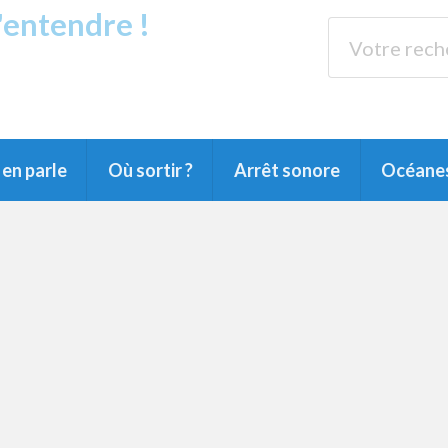
s'entendre !
rands Lacs
89.3 
du Littoral landais, du Marensin, du Pays
en parle
Où sortir ?
Arrêt sonore
Océane