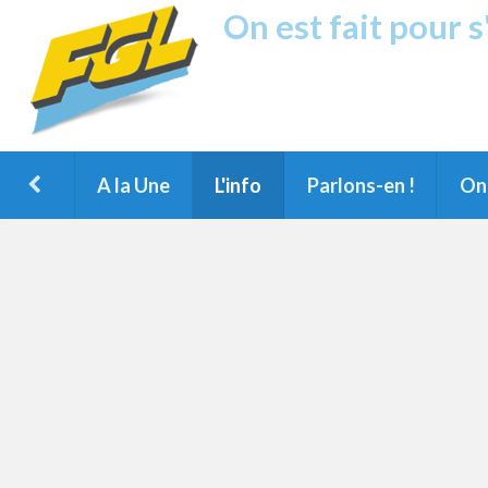
On est fait pour 
Fréquence G
1ère Radio FM du Nord des Landes, 
Montois et du Grand Dax
A la Une
L'info
Parlons-en !
On 